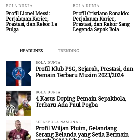
BOLA DUNIA
BOLA DUNIA
Profil Lionel Messi:
Profil Cristiano Ronaldo:
Perjalanan Karier,
Perjalanan Karier,
Prestasi, dan Rekor La
Prestasi, dan Rekor Sang
Pulga
Legenda Sepak Bola
HEADLINES
TRENDING
BOLA DUNIA
Profil Klub PSG, Sejarah, Prestasi, dan
Pemain Terbaru Musim 2023/2024
BOLA DUNIA
4 Kasus Doping Pemain Sepakbola,
Terbaru Ada Paul Pogba
SEPAKBOLA NASIONAL
Profil Wiljan Pluim, Gelandang
Serang Belanda yang Setia Bermain