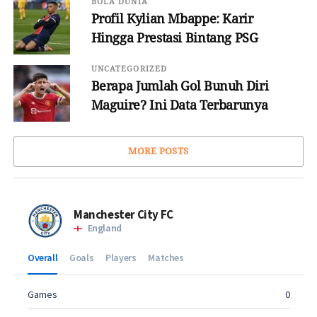
BOLA DUNIA
Profil Kylian Mbappe: Karir
Hingga Prestasi Bintang PSG
UNCATEGORIZED
Berapa Jumlah Gol Bunuh Diri
Maguire? Ini Data Terbarunya
MORE POSTS