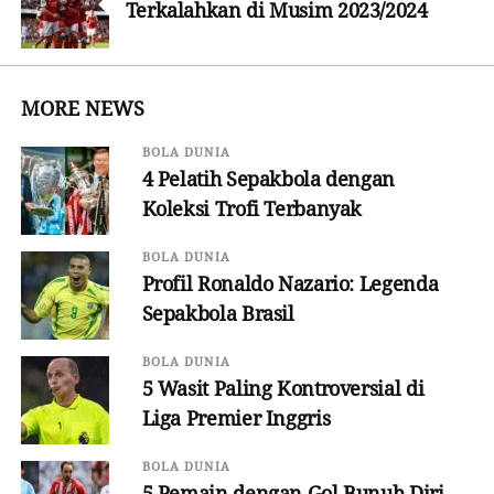
Terkalahkan di Musim 2023/2024
MORE NEWS
BOLA DUNIA
4 Pelatih Sepakbola dengan
Koleksi Trofi Terbanyak
BOLA DUNIA
Profil Ronaldo Nazario: Legenda
Sepakbola Brasil
BOLA DUNIA
5 Wasit Paling Kontroversial di
Liga Premier Inggris
BOLA DUNIA
5 Pemain dengan Gol Bunuh Diri