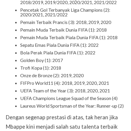
2018/2019, 2019/2020, 2020/2021, 2021/2022
Pencetak Gol Terbanyak Liga Champions (2):
2020/2021, 2021/2022
Pemain Terbaik Prancis (3): 2018, 2019, 2020
Pemain Muda Terbaik Dunia FIFA (1): 2018
Pemain Muda Terbaik Piala Dunia FIFA (1): 2018
Sepatu Emas Piala Dunia FIFA (1): 2022
Bola Perak Piala Dunia FIFA (1): 2022
Golden Boy (1): 2017
Trofi Kopa (1): 2018
Onze de Bronze (2): 2019, 2020
FIFPro World11 (4): 2018, 2019, 2020, 2021
UEFA Team of the Year (3): 2018, 2020, 2021
UEFA Champions League Squad of the Season (4)
Laureus World Sportsman of the Year: Runner-up (2)
Dengan segenap prestasi di atas, tak heran jika
Mbappe kini menjadi salah satu talenta terbaik