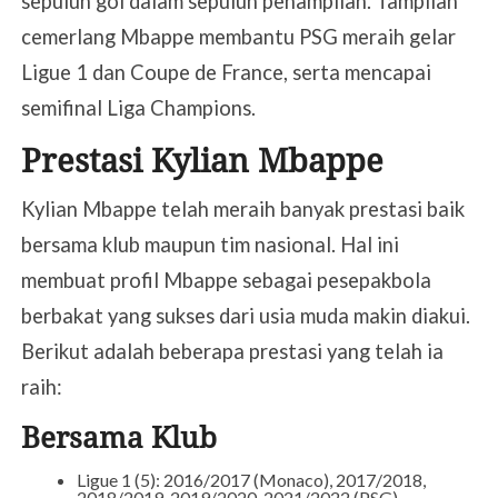
sepuluh gol dalam sepuluh penampilan. Tampilan
cemerlang Mbappe membantu PSG meraih gelar
Ligue 1 dan Coupe de France, serta mencapai
semifinal Liga Champions.
Prestasi Kylian Mbappe
Kylian Mbappe telah meraih banyak prestasi baik
bersama klub maupun tim nasional. Hal ini
membuat profil Mbappe sebagai pesepakbola
berbakat yang sukses dari usia muda makin diakui.
Berikut adalah beberapa prestasi yang telah ia
raih:
Bersama Klub
Ligue 1 (5): 2016/2017 (Monaco), 2017/2018,
2018/2019, 2019/2020, 2021/2022 (PSG)