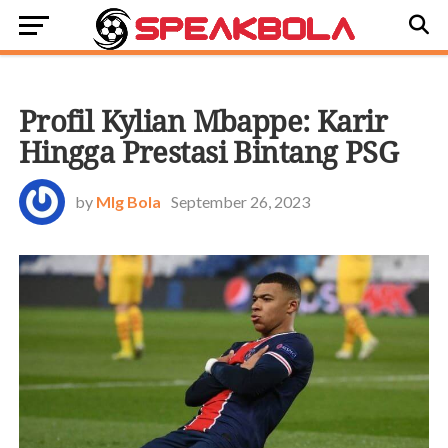
BOLA DUNIA
Profil Kylian Mbappe: Karir
Hingga Prestasi Bintang PSG
by
Mlg Bola
September 26, 2023