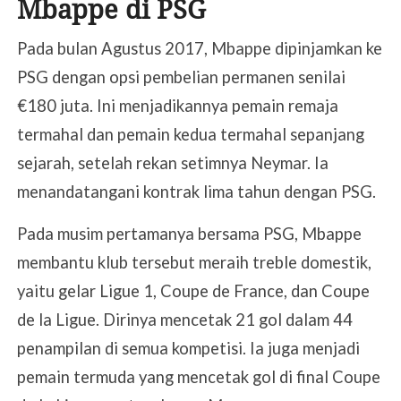
Mbappe di PSG
Pada bulan Agustus 2017, Mbappe dipinjamkan ke
PSG dengan opsi pembelian permanen senilai
€180 juta. Ini menjadikannya pemain remaja
termahal dan pemain kedua termahal sepanjang
sejarah, setelah rekan setimnya Neymar. Ia
menandatangani kontrak lima tahun dengan PSG.
Pada musim pertamanya bersama PSG, Mbappe
membantu klub tersebut meraih treble domestik,
yaitu gelar Ligue 1, Coupe de France, dan Coupe
de la Ligue. Dirinya mencetak 21 gol dalam 44
penampilan di semua kompetisi. Ia juga menjadi
pemain termuda yang mencetak gol di final Coupe