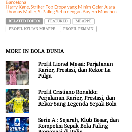
Barcelona
Harry Kane, Striker Top Eropa yang Minim Gelar Juara
Thomas Muller, Si Paling Setia dengan Bayern Munchen
RELATED TOPICS
FEATURED
MBAPPE
PROFIL KYLIAN MBAPPE
PROFIL PEMAIN
MORE IN BOLA DUNIA
Profil Lionel Messi: Perjalanan
Karier, Prestasi, dan Rekor La
Pulga
Profil Cristiano Ronaldo:
Perjalanan Karier, Prestasi, dan
Rekor Sang Legenda Sepak Bola
Serie A : Sejarah, Klub Besar, dan
Kompetisi Sepak Bola Paling
Bergengsi di Italia