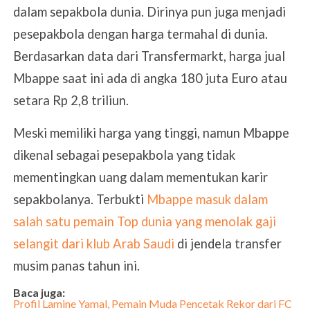
dalam sepakbola dunia. Dirinya pun juga menjadi
pesepakbola dengan harga termahal di dunia.
Berdasarkan data dari Transfermarkt, harga jual
Mbappe saat ini ada di angka 180 juta Euro atau
setara Rp 2,8 triliun.
Meski memiliki harga yang tinggi, namun Mbappe
dikenal sebagai pesepakbola yang tidak
mementingkan uang dalam mementukan karir
sepakbolanya. Terbukti
Mbappe masuk dalam
salah satu pemain Top dunia yang menolak gaji
selangit dari klub Arab Saudi
di jendela transfer
musim panas tahun ini.
Baca juga:
Profil Lamine Yamal, Pemain Muda Pencetak Rekor dari FC