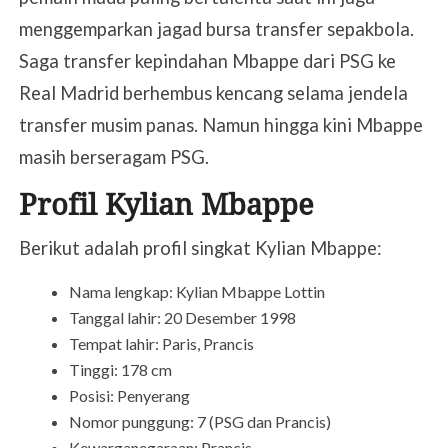
menggemparkan jagad bursa transfer sepakbola.
Saga transfer kepindahan Mbappe dari PSG ke
Real Madrid berhembus kencang selama jendela
transfer musim panas. Namun hingga kini Mbappe
masih berseragam PSG.
Profil Kylian Mbappe
Berikut adalah profil singkat Kylian Mbappe:
Nama lengkap: Kylian Mbappe Lottin
Tanggal lahir: 20 Desember 1998
Tempat lahir: Paris, Prancis
Tinggi: 178 cm
Posisi: Penyerang
Nomor punggung: 7 (PSG dan Prancis)
Kewarganegaraan: Prancis