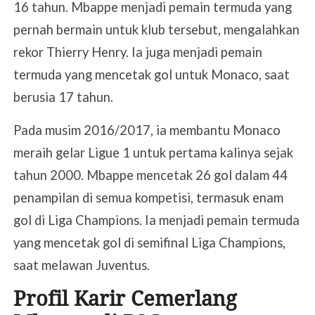
16 tahun. Mbappe menjadi pemain termuda yang
pernah bermain untuk klub tersebut, mengalahkan
rekor Thierry Henry. Ia juga menjadi pemain
termuda yang mencetak gol untuk Monaco, saat
berusia 17 tahun.
Pada musim 2016/2017, ia membantu Monaco
meraih gelar Ligue 1 untuk pertama kalinya sejak
tahun 2000. Mbappe mencetak 26 gol dalam 44
penampilan di semua kompetisi, termasuk enam
gol di Liga Champions. Ia menjadi pemain termuda
yang mencetak gol di semifinal Liga Champions,
saat melawan Juventus.
Profil Karir Cemerlang