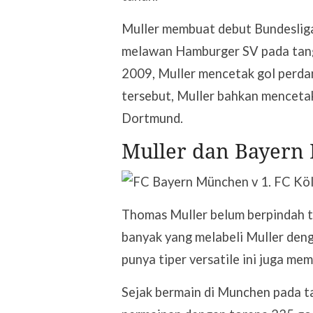
Muller membuat debut Bundeslig
melawan Hamburger SV pada tang
2009, Muller mencetak gol perda
tersebut, Muller bahkan menceta
Dortmund.
Muller dan Bayern
Thomas Muller belum berpindah t
banyak yang melabeli Muller den
punya tiper versatile ini juga mem
Sejak bermain di Munchen pada t