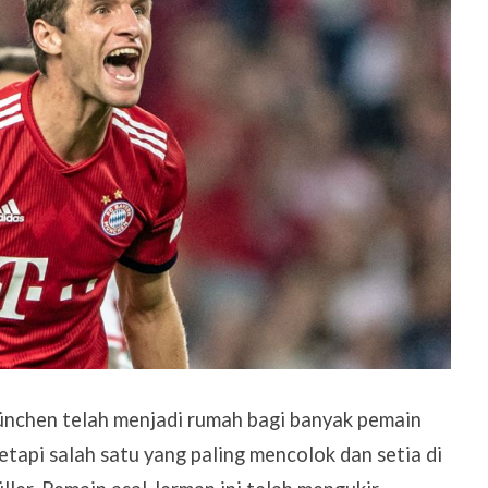
nchen telah menjadi rumah bagi banyak pemain
etapi salah satu yang paling mencolok dan setia di