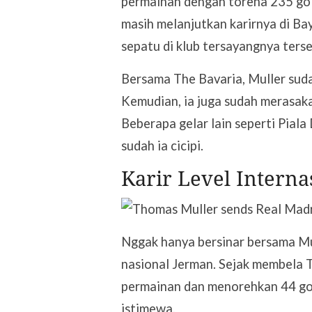
permainan dengan torena 235 gol d
masih melanjutkan karirnya di B
sepatu di klub tersayangnya ters
Bersama The Bavaria, Muller suda
Kemudian, ia juga sudah merasaka
Beberapa gelar lain seperti Pial
sudah ia cicipi.
Karir Level Interna
Nggak hanya bersinar bersama Mu
nasional Jerman. Sejak membela 
permainan dan menorehkan 44 gol
istimewa.