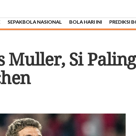
E
SEPAKBOLA NASIONAL
BOLA HARI INI
PREDIKSI 
 Muller, Si Palin
chen