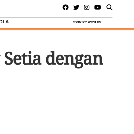
BOLA
CONNECT WITH US
g Setia dengan