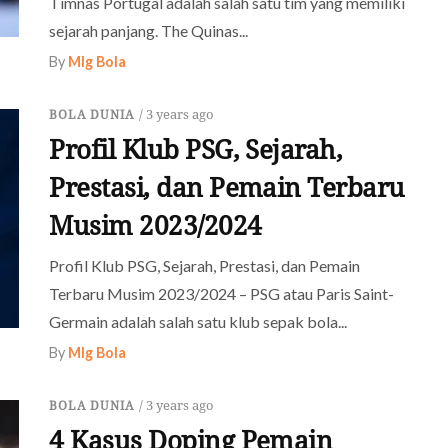
Timnas Portugal adalah salah satu tim yang memiliki
sejarah panjang. The Quinas...
By
Mlg Bola
/ 3 years ago
BOLA DUNIA
Profil Klub PSG, Sejarah,
Prestasi, dan Pemain Terbaru
Musim 2023/2024
Profil Klub PSG, Sejarah, Prestasi, dan Pemain
Terbaru Musim 2023/2024 – PSG atau Paris Saint-
Germain adalah salah satu klub sepak bola...
By
Mlg Bola
/ 3 years ago
BOLA DUNIA
4 Kasus Doping Pemain