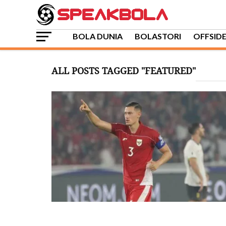
BOLA DUNIA
BOLASTORI
OFFSID
ALL POSTS TAGGED "FEATURED"