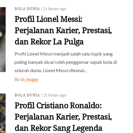
/ 21 hours ago
BOLA DUNIA
Profil Lionel Messi:
Perjalanan Karier, Prestasi,
dan Rekor La Pulga
Profil Lionel Messi menjadi salah satu topik yang
paling banyak dicari oleh penggemar sepak bola di
seluruh dunia. Lionel Messi dikenal...
By
sb_buggy
/ 21 hours ago
BOLA DUNIA
Profil Cristiano Ronaldo:
Perjalanan Karier, Prestasi,
dan Rekor Sang Legenda