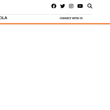
BOLA
CONNECT WITH US