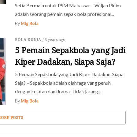
Setia Bermain untuk PSM Makassar – Wiljan Pluim
adalah seorang pemain sepak bola profesional...
By
Mlg Bola
/ 3 years ago
BOLA DUNIA
5 Pemain Sepakbola yang Jadi
Kiper Dadakan, Siapa Saja?
5 Pemain Sepakbola yang Jadi Kiper Dadakan, Siapa
Saja? – Sepakbola adalah olahraga yang penuh
dengan kejutan dan drama. Tidak jarang...
By
Mlg Bola
ORE POSTS