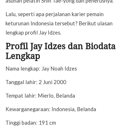
asuhan pelatih Shin Tae-yong dan penerusnya.
Lalu, seperti apa perjalanan karier pemain
keturunan Indonesia tersebut? Berikut ulasan
lengkap profil Jay Idzes.
Profil Jay Idzes dan Biodata
Lengkap
Nama lengkap: Jay Noah Idzes
Tanggal lahir: 2 Juni 2000
Tempat lahir: Mierlo, Belanda
Kewarganegaraan: Indonesia, Belanda
Tinggi badan: 191 cm