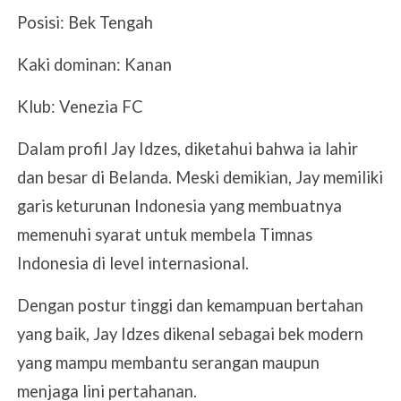
Posisi: Bek Tengah
Kaki dominan: Kanan
Klub: Venezia FC
Dalam profil Jay Idzes, diketahui bahwa ia lahir
dan besar di Belanda. Meski demikian, Jay memiliki
garis keturunan Indonesia yang membuatnya
memenuhi syarat untuk membela Timnas
Indonesia di level internasional.
Dengan postur tinggi dan kemampuan bertahan
yang baik, Jay Idzes dikenal sebagai bek modern
yang mampu membantu serangan maupun
menjaga lini pertahanan.