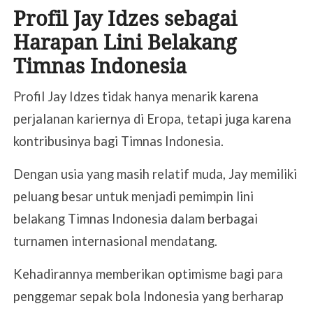
Profil Jay Idzes sebagai
Harapan Lini Belakang
Timnas Indonesia
Profil Jay Idzes tidak hanya menarik karena
perjalanan kariernya di Eropa, tetapi juga karena
kontribusinya bagi Timnas Indonesia.
Dengan usia yang masih relatif muda, Jay memiliki
peluang besar untuk menjadi pemimpin lini
belakang Timnas Indonesia dalam berbagai
turnamen internasional mendatang.
Kehadirannya memberikan optimisme bagi para
penggemar sepak bola Indonesia yang berharap