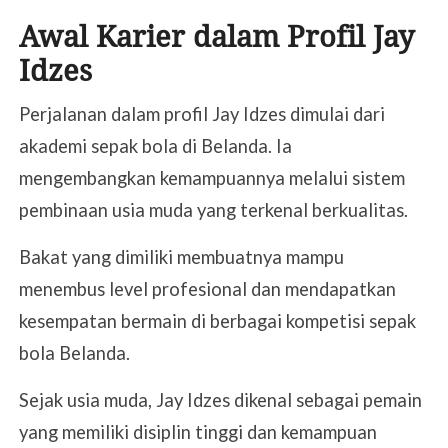
Awal Karier dalam Profil Jay
Idzes
Perjalanan dalam profil Jay Idzes dimulai dari
akademi sepak bola di Belanda. Ia
mengembangkan kemampuannya melalui sistem
pembinaan usia muda yang terkenal berkualitas.
Bakat yang dimiliki membuatnya mampu
menembus level profesional dan mendapatkan
kesempatan bermain di berbagai kompetisi sepak
bola Belanda.
Sejak usia muda, Jay Idzes dikenal sebagai pemain
yang memiliki disiplin tinggi dan kemampuan