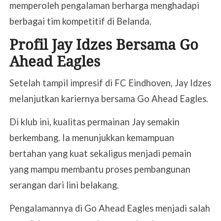
memperoleh pengalaman berharga menghadapi
berbagai tim kompetitif di Belanda.
Profil Jay Idzes Bersama Go
Ahead Eagles
Setelah tampil impresif di FC Eindhoven, Jay Idzes
melanjutkan kariernya bersama Go Ahead Eagles.
Di klub ini, kualitas permainan Jay semakin
berkembang. Ia menunjukkan kemampuan
bertahan yang kuat sekaligus menjadi pemain
yang mampu membantu proses pembangunan
serangan dari lini belakang.
Pengalamannya di Go Ahead Eagles menjadi salah