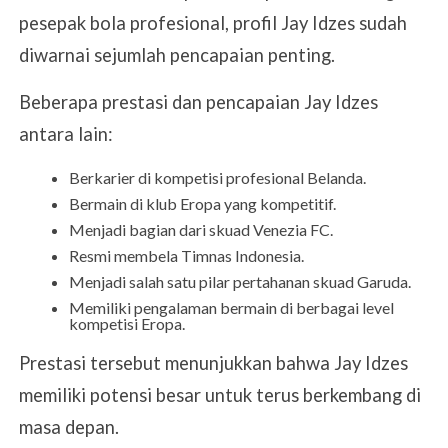
pesepak bola profesional, profil Jay Idzes sudah
diwarnai sejumlah pencapaian penting.
Beberapa prestasi dan pencapaian Jay Idzes
antara lain:
Berkarier di kompetisi profesional Belanda.
Bermain di klub Eropa yang kompetitif.
Menjadi bagian dari skuad Venezia FC.
Resmi membela Timnas Indonesia.
Menjadi salah satu pilar pertahanan skuad Garuda.
Memiliki pengalaman bermain di berbagai level
kompetisi Eropa.
Prestasi tersebut menunjukkan bahwa Jay Idzes
memiliki potensi besar untuk terus berkembang di
masa depan.