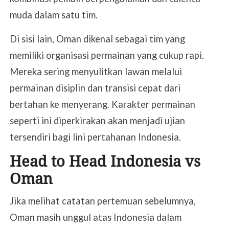
muda dalam satu tim.
Di sisi lain, Oman dikenal sebagai tim yang
memiliki organisasi permainan yang cukup rapi.
Mereka sering menyulitkan lawan melalui
permainan disiplin dan transisi cepat dari
bertahan ke menyerang. Karakter permainan
seperti ini diperkirakan akan menjadi ujian
tersendiri bagi lini pertahanan Indonesia.
Head to Head Indonesia vs
Oman
Jika melihat catatan pertemuan sebelumnya,
Oman masih unggul atas Indonesia dalam