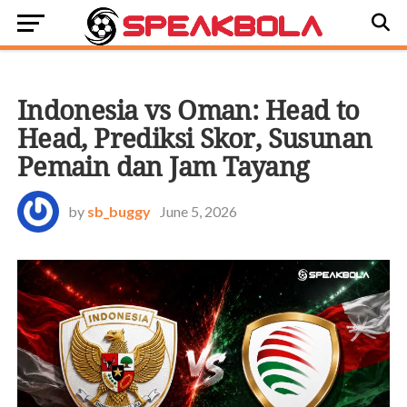
BOLA HARI INI
Indonesia vs Oman: Head to
Head, Prediksi Skor, Susunan
Pemain dan Jam Tayang
by
sb_buggy
June 5, 2026