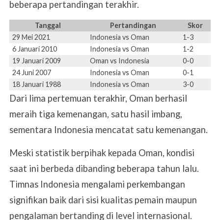
beberapa pertandingan terakhir.
Tanggal
Pertandingan
Skor
29 Mei 2021
Indonesia vs Oman
1-3
6 Januari 2010
Indonesia vs Oman
1-2
19 Januari 2009
Oman vs Indonesia
0-0
24 Juni 2007
Indonesia vs Oman
0-1
18 Januari 1988
Indonesia vs Oman
3-0
Dari lima pertemuan terakhir, Oman berhasil
meraih tiga kemenangan, satu hasil imbang,
sementara Indonesia mencatat satu kemenangan.
Meski statistik berpihak kepada Oman, kondisi
saat ini berbeda dibanding beberapa tahun lalu.
Timnas Indonesia mengalami perkembangan
signifikan baik dari sisi kualitas pemain maupun
pengalaman bertanding di level internasional.