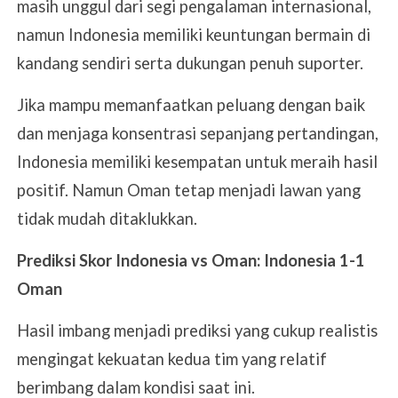
masih unggul dari segi pengalaman internasional,
namun Indonesia memiliki keuntungan bermain di
kandang sendiri serta dukungan penuh suporter.
Jika mampu memanfaatkan peluang dengan baik
dan menjaga konsentrasi sepanjang pertandingan,
Indonesia memiliki kesempatan untuk meraih hasil
positif. Namun Oman tetap menjadi lawan yang
tidak mudah ditaklukkan.
Prediksi Skor Indonesia vs Oman: Indonesia 1-1
Oman
Hasil imbang menjadi prediksi yang cukup realistis
mengingat kekuatan kedua tim yang relatif
berimbang dalam kondisi saat ini.