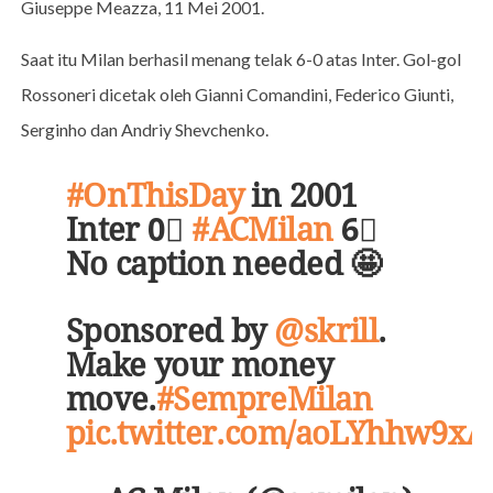
Giuseppe Meazza, 11 Mei 2001.
Saat itu Milan berhasil menang telak 6-0 atas Inter. Gol-gol
Rossoneri dicetak oleh Gianni Comandini, Federico Giunti,
Serginho dan Andriy Shevchenko.
#OnThisDay
in 2001
Inter 0⃣
#ACMilan
6⃣
No caption needed 🤩
Sponsored by
@skrill
.
Make your money
move.
#SempreMilan
pic.twitter.com/aoLYhhw9xA