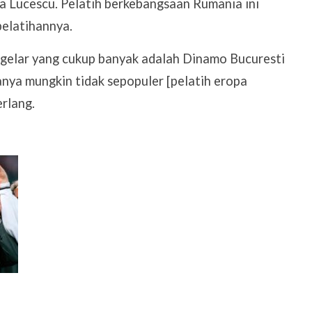
a Lucescu. Pelatih berkebangsaan Rumania ini
pelatihannya.
h gelar yang cukup banyak adalah Dinamo Bucuresti
nya mungkin tidak sepopuler [pelatih eropa
erlang.