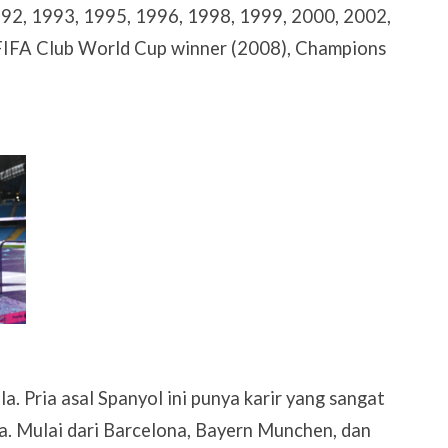
992, 1993, 1995, 1996, 1998, 1999, 2000, 2002,
FIFA Club World Cup winner (2008), Champions
a. Pria asal Spanyol ini punya karir yang sangat
a. Mulai dari Barcelona, Bayern Munchen, dan