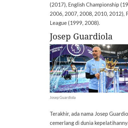
(2017), English Championship (1
2006, 2007, 2008, 2010, 2012), 
League (1999, 2008).
Josep Guardiola
Josep Guardiola
Terakhir, ada nama Josep Guardiol
cemerlang di dunia kepelatihanny