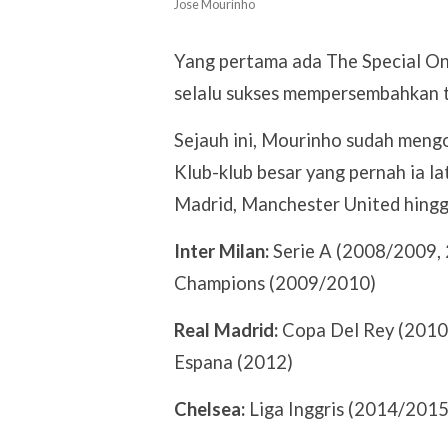
Jose Mourinho
Yang pertama ada The Special On
selalu sukses mempersembahkan tro
Sejauh ini, Mourinho sudah mengol
Klub-klub besar yang pernah ia lat
Madrid, Manchester United hing
Inter Milan:
Serie A (2008/2009, 
Champions (2009/2010)
Real Madrid:
Copa Del Rey (2010
Espana (2012)
Chelsea:
Liga Inggris (2014/2015