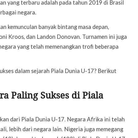
an yang terbaru adalah pada tahun 2019 di Brasil
rbagai negara.
kan kemunculan banyak bintang masa depan,
Toni Kroos, dan Landon Donovan. Turnamen ini juga
negara yang telah memenangkan trofi beberapa
sukses dalam sejarah Piala Dunia U-17? Berikut
ra Paling Sukses di Piala
kan dari Piala Dunia U-17. Negara Afrika ini telah
li, lebih dari negara lain. Nigeria juga memegang