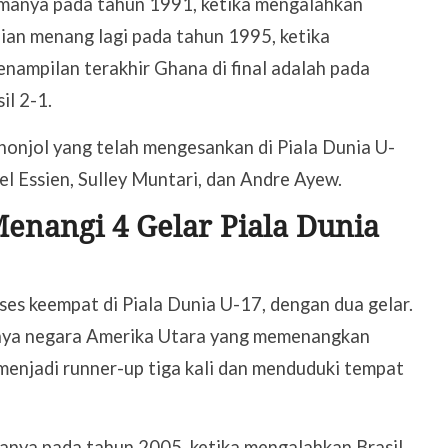
anya pada tahun 1991, ketika mengalahkan
dian menang lagi pada tahun 1995, ketika
Penampilan terakhir Ghana di final adalah pada
il 2-1.
njol yang telah mengesankan di Piala Dunia U-
l Essien, Sulley Muntari, dan Andre Ayew.
Menangi 4 Gelar Piala Dunia
ses keempat di Piala Dunia U-17, dengan dua gelar.
unya negara Amerika Utara yang memenangkan
 menjadi runner-up tiga kali dan menduduki tempat
anya pada tahun 2005, ketika mengalahkan Brasil