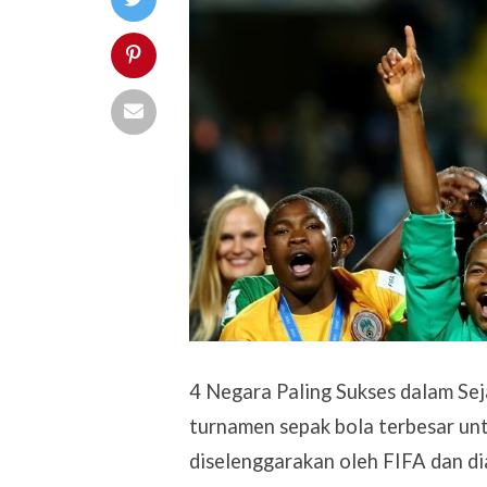
4 Negara Paling Sukses dalam Sej
turnamen sepak bola terbesar un
diselenggarakan oleh FIFA dan di