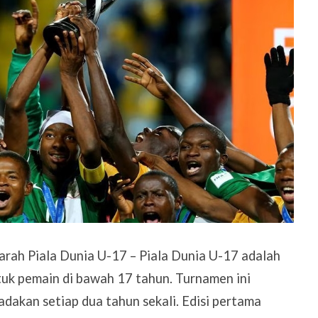
arah Piala Dunia U-17 – Piala Dunia U-17 adalah
tuk pemain di bawah 17 tahun. Turnamen ini
adakan setiap dua tahun sekali. Edisi pertama