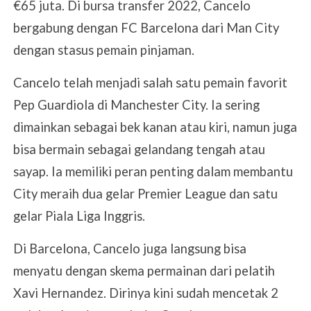
€65 juta. Di bursa transfer 2022, Cancelo
bergabung dengan FC Barcelona dari Man City
dengan stasus pemain pinjaman.
Cancelo telah menjadi salah satu pemain favorit
Pep Guardiola di Manchester City. Ia sering
dimainkan sebagai bek kanan atau kiri, namun juga
bisa bermain sebagai gelandang tengah atau
sayap. Ia memiliki peran penting dalam membantu
City meraih dua gelar Premier League dan satu
gelar Piala Liga Inggris.
Di Barcelona, Cancelo juga langsung bisa
menyatu dengan skema permainan dari pelatih
Xavi Hernandez. Dirinya kini sudah mencetak 2