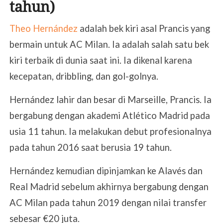
tahun)
Theo Hernández
adalah bek kiri asal Prancis yang
bermain untuk AC Milan. Ia adalah salah satu bek
kiri terbaik di dunia saat ini. Ia dikenal karena
kecepatan, dribbling, dan gol-golnya.
Hernández lahir dan besar di Marseille, Prancis. Ia
bergabung dengan akademi Atlético Madrid pada
usia 11 tahun. Ia melakukan debut profesionalnya
pada tahun 2016 saat berusia 19 tahun.
Hernández kemudian dipinjamkan ke Alavés dan
Real Madrid sebelum akhirnya bergabung dengan
AC Milan pada tahun 2019 dengan nilai transfer
sebesar €20 juta.