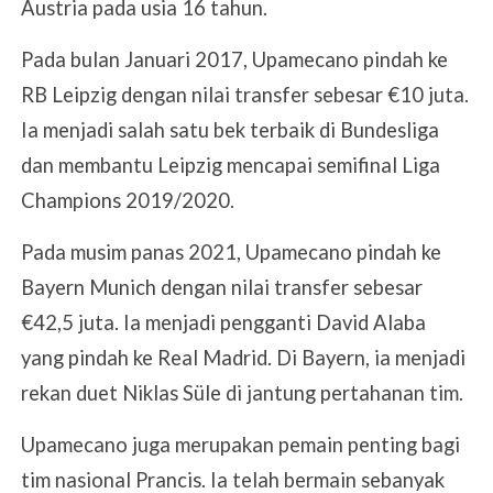
Austria pada usia 16 tahun.
Pada bulan Januari 2017, Upamecano pindah ke
RB Leipzig dengan nilai transfer sebesar €10 juta.
Ia menjadi salah satu bek terbaik di Bundesliga
dan membantu Leipzig mencapai semifinal Liga
Champions 2019/2020.
Pada musim panas 2021, Upamecano pindah ke
Bayern Munich dengan nilai transfer sebesar
€42,5 juta. Ia menjadi pengganti David Alaba
yang pindah ke Real Madrid. Di Bayern, ia menjadi
rekan duet Niklas Süle di jantung pertahanan tim.
Upamecano juga merupakan pemain penting bagi
tim nasional Prancis. Ia telah bermain sebanyak