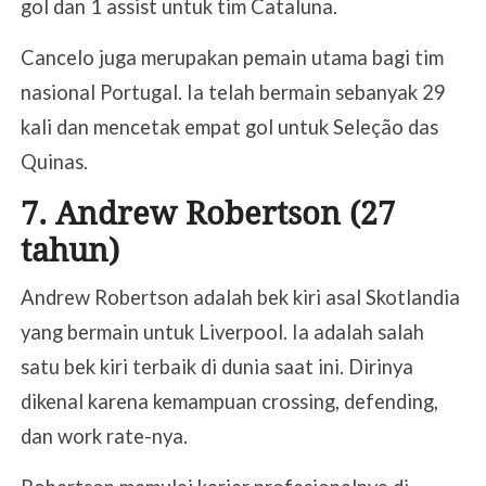
gol dan 1 assist untuk tim Cataluna.
Cancelo juga merupakan pemain utama bagi tim
nasional Portugal. Ia telah bermain sebanyak 29
kali dan mencetak empat gol untuk Seleção das
Quinas.
7. Andrew Robertson (27
tahun)
Andrew Robertson adalah bek kiri asal Skotlandia
yang bermain untuk Liverpool. Ia adalah salah
satu bek kiri terbaik di dunia saat ini. Dirinya
dikenal karena kemampuan crossing, defending,
dan work rate-nya.