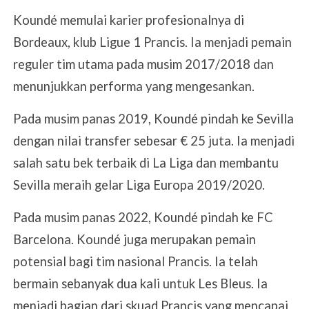
Koundé memulai karier profesionalnya di
Bordeaux, klub Ligue 1 Prancis. Ia menjadi pemain
reguler tim utama pada musim 2017/2018 dan
menunjukkan performa yang mengesankan.
Pada musim panas 2019, Koundé pindah ke Sevilla
dengan nilai transfer sebesar € 25 juta. Ia menjadi
salah satu bek terbaik di La Liga dan membantu
Sevilla meraih gelar Liga Europa 2019/2020.
Pada musim panas 2022, Koundé pindah ke FC
Barcelona. Koundé juga merupakan pemain
potensial bagi tim nasional Prancis. Ia telah
bermain sebanyak dua kali untuk Les Bleus. Ia
menjadi bagian dari skuad Prancis yang mencapai