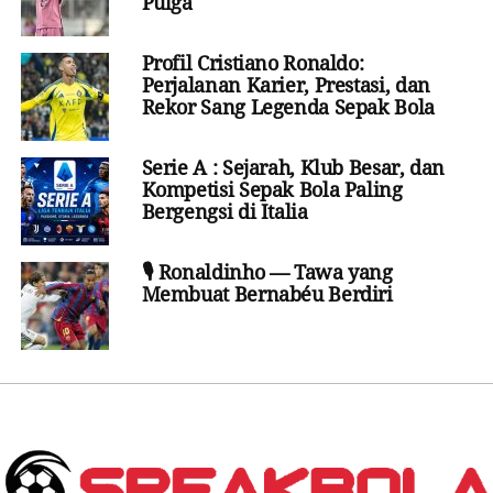
Pulga
Profil Cristiano Ronaldo:
Perjalanan Karier, Prestasi, dan
Rekor Sang Legenda Sepak Bola
Serie A : Sejarah, Klub Besar, dan
Kompetisi Sepak Bola Paling
Bergengsi di Italia
🎙️ Ronaldinho — Tawa yang
Membuat Bernabéu Berdiri