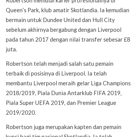
Robertson memulai karier profesionalnya di
Queen’s Park, klub amatir Skotlandia. Ia kemudian
bermain untuk Dundee United dan Hull City
sebelum akhirnya bergabung dengan Liverpool
pada tahun 2017 dengan nilai transfer sebesar £8
juta.
Robertson telah menjadi salah satu pemain
terbaik di posisinya di Liverpool. Ia telah
membantu Liverpool meraih gelar Liga Champions
2018/2019, Piala Dunia Antarklub FIFA 2019,
Piala Super UEFA 2019, dan Premier League
2019/2020.
Robertson juga merupakan kapten dan pemain
kunci bagi tim nasional Skotlandia. Ia telah