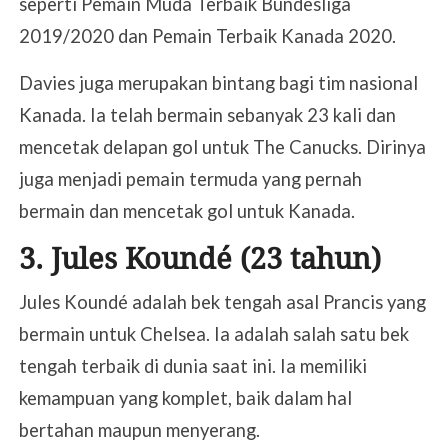
seperti Pemain Muda Terbaik Bundesliga
2019/2020 dan Pemain Terbaik Kanada 2020.
Davies juga merupakan bintang bagi tim nasional
Kanada. Ia telah bermain sebanyak 23 kali dan
mencetak delapan gol untuk The Canucks. Dirinya
juga menjadi pemain termuda yang pernah
bermain dan mencetak gol untuk Kanada.
3. Jules Koundé (23 tahun)
Jules Koundé adalah bek tengah asal Prancis yang
bermain untuk Chelsea. Ia adalah salah satu bek
tengah terbaik di dunia saat ini. Ia memiliki
kemampuan yang komplet, baik dalam hal
bertahan maupun menyerang.