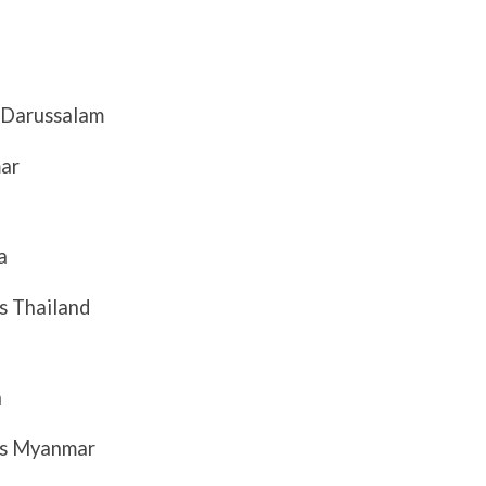
 Darussalam
ar
a
s Thailand
a
vs Myanmar