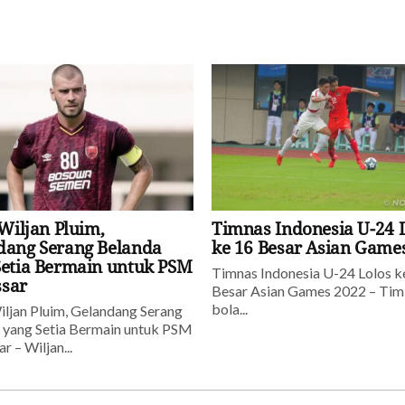
 Wiljan Pluim,
Timnas Indonesia U-24 
dang Serang Belanda
ke 16 Besar Asian Game
Setia Bermain untuk PSM
Timnas Indonesia U-24 Lolos k
sar
Besar Asian Games 2022 – Tim
bola...
iljan Pluim, Gelandang Serang
 yang Setia Bermain untuk PSM
 – Wiljan...