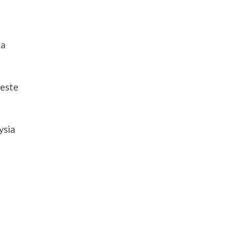
ia
Leste
ysia