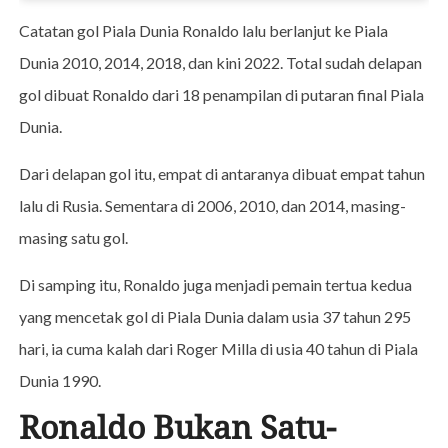
Catatan gol Piala Dunia Ronaldo lalu berlanjut ke Piala
Dunia 2010, 2014, 2018, dan kini 2022. Total sudah delapan
gol dibuat Ronaldo dari 18 penampilan di putaran final Piala
Dunia.
Dari delapan gol itu, empat di antaranya dibuat empat tahun
lalu di Rusia. Sementara di 2006, 2010, dan 2014, masing-
masing satu gol.
Di samping itu, Ronaldo juga menjadi pemain tertua kedua
yang mencetak gol di Piala Dunia dalam usia 37 tahun 295
hari, ia cuma kalah dari Roger Milla di usia 40 tahun di Piala
Dunia 1990.
Ronaldo Bukan Satu-