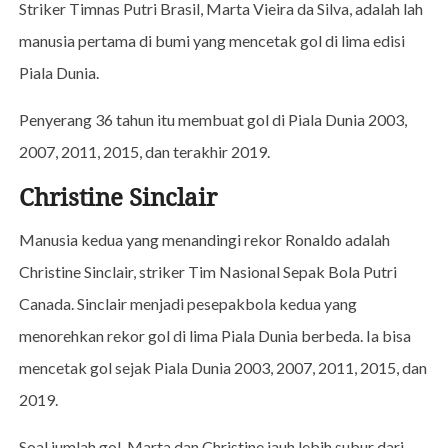
Striker Timnas Putri Brasil, Marta Vieira da Silva, adalah lah
manusia pertama di bumi yang mencetak gol di lima edisi
Piala Dunia.
Penyerang 36 tahun itu membuat gol di Piala Dunia 2003,
2007, 2011, 2015, dan terakhir 2019.
Christine Sinclair
Manusia kedua yang menandingi rekor Ronaldo adalah
Christine Sinclair, striker Tim Nasional Sepak Bola Putri
Canada. Sinclair menjadi pesepakbola kedua yang
menorehkan rekor gol di lima Piala Dunia berbeda. Ia bisa
mencetak gol sejak Piala Dunia 2003, 2007, 2011, 2015, dan
2019.
Soal jumlah gol, Marta dan Christine jauh lebih subur dari