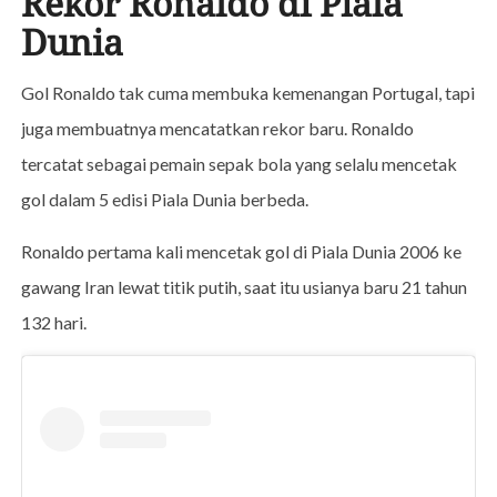
Rekor Ronaldo di Piala
Dunia
Gol Ronaldo tak cuma membuka kemenangan Portugal, tapi
juga membuatnya mencatatkan rekor baru. Ronaldo
tercatat sebagai pemain sepak bola yang selalu mencetak
gol dalam 5 edisi Piala Dunia berbeda.
Ronaldo pertama kali mencetak gol di Piala Dunia 2006 ke
gawang Iran lewat titik putih, saat itu usianya baru 21 tahun
132 hari.