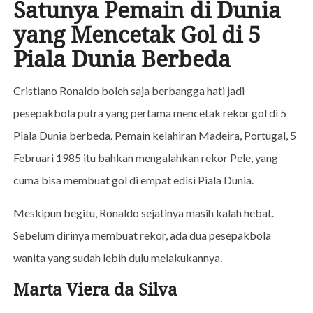
Satunya Pemain di Dunia
yang Mencetak Gol di 5
Piala Dunia Berbeda
Cristiano Ronaldo boleh saja berbangga hati jadi
pesepakbola putra yang pertama mencetak rekor gol di 5
Piala Dunia berbeda. Pemain kelahiran Madeira, Portugal, 5
Februari 1985 itu bahkan mengalahkan rekor Pele, yang
cuma bisa membuat gol di empat edisi Piala Dunia.
Meskipun begitu, Ronaldo sejatinya masih kalah hebat.
Sebelum dirinya membuat rekor, ada dua pesepakbola
wanita yang sudah lebih dulu melakukannya.
Marta Viera da Silva