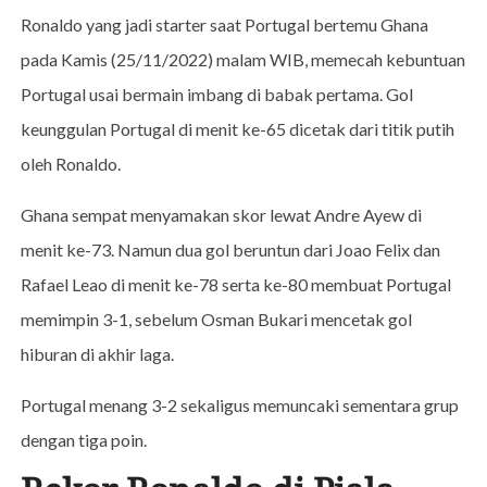
Ronaldo yang jadi starter saat Portugal bertemu Ghana
pada Kamis (25/11/2022) malam WIB, memecah kebuntuan
Portugal usai bermain imbang di babak pertama. Gol
keunggulan Portugal di menit ke-65 dicetak dari titik putih
oleh Ronaldo.
Ghana sempat menyamakan skor lewat Andre Ayew di
menit ke-73. Namun dua gol beruntun dari Joao Felix dan
Rafael Leao di menit ke-78 serta ke-80 membuat Portugal
memimpin 3-1, sebelum Osman Bukari mencetak gol
hiburan di akhir laga.
Portugal menang 3-2 sekaligus memuncaki sementara grup
dengan tiga poin.