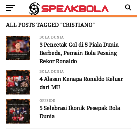
ALL POSTS TAGGED "CRISTIANO"
BOLA DUNIA
3 Pencetak Gol di 5 Piala Dunia
Berbeda, Pemain Bola Pesaing
Rekor Ronaldo
BOLA DUNIA
4 Alasan Kenapa Ronaldo Keluar
dari MU
OFFSIDE
5 Selebrasi Ikonik Pesepak Bola
Dunia