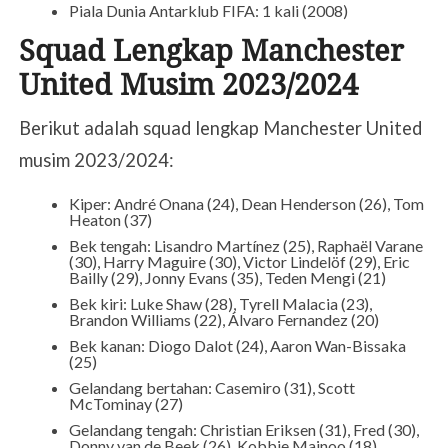
Piala Dunia Antarklub FIFA: 1 kali (2008)
Squad Lengkap Manchester
United Musim 2023/2024
Berikut adalah squad lengkap Manchester United
musim 2023/2024:
Kiper: André Onana (24), Dean Henderson (26), Tom
Heaton (37)
Bek tengah: Lisandro Martínez (25), Raphaël Varane
(30), Harry Maguire (30), Victor Lindelöf (29), Eric
Bailly (29), Jonny Evans (35), Teden Mengi (21)
Bek kiri: Luke Shaw (28), Tyrell Malacia (23),
Brandon Williams (22), Álvaro Fernandez (20)
Bek kanan: Diogo Dalot (24), Aaron Wan-Bissaka
(25)
Gelandang bertahan: Casemiro (31), Scott
McTominay (27)
Gelandang tengah: Christian Eriksen (31), Fred (30),
Donny van de Beek (26), Kobbie Mainoo (18)