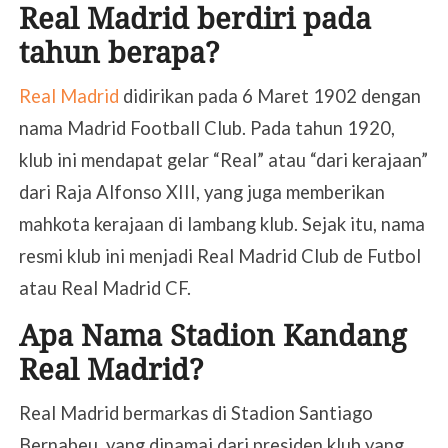
Real Madrid berdiri pada
tahun berapa?
Real Madrid
didirikan pada 6 Maret 1902 dengan
nama Madrid Football Club. Pada tahun 1920,
klub ini mendapat gelar “Real” atau “dari kerajaan”
dari Raja Alfonso XIII, yang juga memberikan
mahkota kerajaan di lambang klub. Sejak itu, nama
resmi klub ini menjadi Real Madrid Club de Futbol
atau Real Madrid CF.
Apa Nama Stadion Kandang
Real Madrid?
Real Madrid bermarkas di Stadion Santiago
Bernabeu, yang dinamai dari presiden klub yang