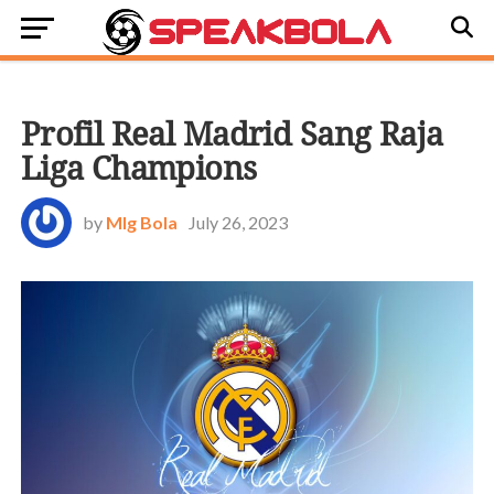
BOLASTORI
Profil Real Madrid Sang Raja
Liga Champions
by
Mlg Bola
July 26, 2023