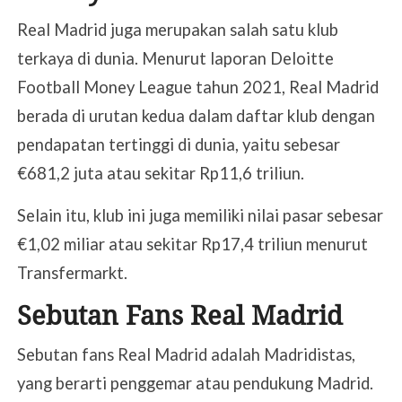
Real Madrid juga merupakan salah satu klub
terkaya di dunia. Menurut laporan Deloitte
Football Money League tahun 2021, Real Madrid
berada di urutan kedua dalam daftar klub dengan
pendapatan tertinggi di dunia, yaitu sebesar
€681,2 juta atau sekitar Rp11,6 triliun.
Selain itu, klub ini juga memiliki nilai pasar sebesar
€1,02 miliar atau sekitar Rp17,4 triliun menurut
Transfermarkt.
Sebutan Fans Real Madrid
Sebutan fans Real Madrid adalah Madridistas,
yang berarti penggemar atau pendukung Madrid.