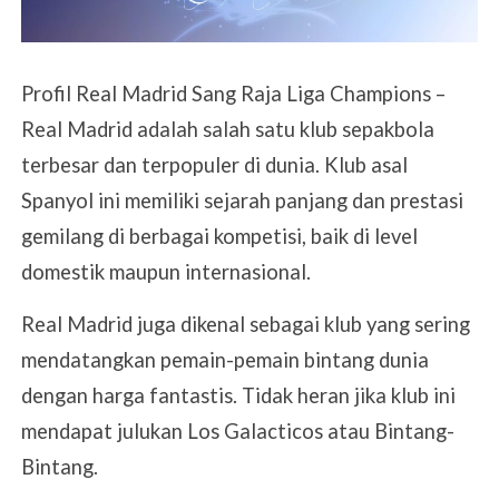
Profil Real Madrid Sang Raja Liga Champions –
Real Madrid adalah salah satu klub sepakbola
terbesar dan terpopuler di dunia. Klub asal
Spanyol ini memiliki sejarah panjang dan prestasi
gemilang di berbagai kompetisi, baik di level
domestik maupun internasional.
Real Madrid juga dikenal sebagai klub yang sering
mendatangkan pemain-pemain bintang dunia
dengan harga fantastis. Tidak heran jika klub ini
mendapat julukan Los Galacticos atau Bintang-
Bintang.