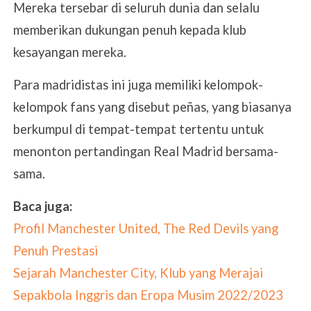
Mereka tersebar di seluruh dunia dan selalu
memberikan dukungan penuh kepada klub
kesayangan mereka.
Para madridistas ini juga memiliki kelompok-
kelompok fans yang disebut peñas, yang biasanya
berkumpul di tempat-tempat tertentu untuk
menonton pertandingan Real Madrid bersama-
sama.
Baca juga:
Profil Manchester United, The Red Devils yang
Penuh Prestasi
Sejarah Manchester City, Klub yang Merajai
Sepakbola Inggris dan Eropa Musim 2022/2023