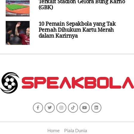
Terkait Stadion Gelora Bung Karno
(GBK)
10 Pemain Sepakbola yang Tak
Pernah Dihukum Kartu Merah
dalam Karirnya
Home
Piala Dunia