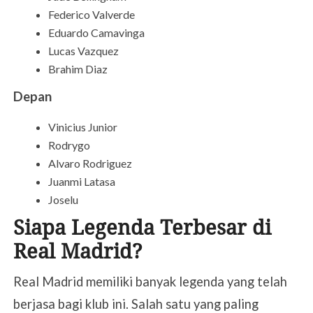
Federico Valverde
Eduardo Camavinga
Lucas Vazquez
Brahim Diaz
Depan
Vinicius Junior
Rodrygo
Alvaro Rodriguez
Juanmi Latasa
Joselu
Siapa Legenda Terbesar di
Real Madrid?
Real Madrid memiliki banyak legenda yang telah
berjasa bagi klub ini. Salah satu yang paling