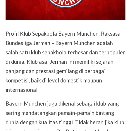
Profil Klub Sepakbola Bayern Munchen, Raksasa
Bundesliga Jerman – Bayern Munchen adalah
salah satu klub sepakbola terbesar dan terpopuler
di dunia. Klub asal Jerman ini memiliki sejarah
panjang dan prestasi gemilang di berbagai
kompetisi, baik di level domestik maupun
internasional.
Bayern Munchen juga dikenal sebagai klub yang
sering mendatangkan pemain-pemain bintang
dunia dengan kualitas tinggi. Tidak heran jika klub