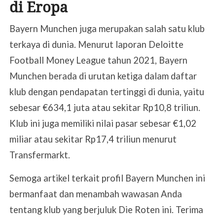
di Eropa
Bayern Munchen juga merupakan salah satu klub
terkaya di dunia. Menurut laporan Deloitte
Football Money League tahun 2021, Bayern
Munchen berada di urutan ketiga dalam daftar
klub dengan pendapatan tertinggi di dunia, yaitu
sebesar €634,1 juta atau sekitar Rp10,8 triliun.
Klub ini juga memiliki nilai pasar sebesar €1,02
miliar atau sekitar Rp17,4 triliun menurut
Transfermarkt.
Semoga artikel terkait profil Bayern Munchen ini
bermanfaat dan menambah wawasan Anda
tentang klub yang berjuluk Die Roten ini. Terima