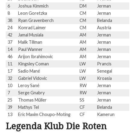
6
Joshua Kimmich
DM
Jerman
8
Leon Goretzka
CM
Jerman
38
Ryan Gravenberch
CM
Belanda
24
Konrad Laimer
CM
Austria
42
Jamal Musiala
AM
Jerman
37
Malik Tillman
AM
Jerman
14
Paul Wanner
AM
Jerman
46
Arijon Ibrahimovic
AM
Jerman
11
Kingsley Coman
LW
Prancis
17
Sadio Mané
LW
Senegal
32
Gabriel Vidovic
LW
Kroasia
10
Leroy Sané
RW
Jerman
7
Serge Gnabry
RW
Jerman
25
Thomas Müller
SS
Jerman
39
Mathys Tel
CF
Belanda
13
Eric Maxim Choupo-Moting
CF
Kamerun
Legenda Klub Die Roten