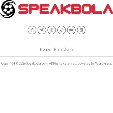
Home
Piala Dunia
Copyright © 2026 Speakbola.com. All Rights Reserved, powered by WordPress.