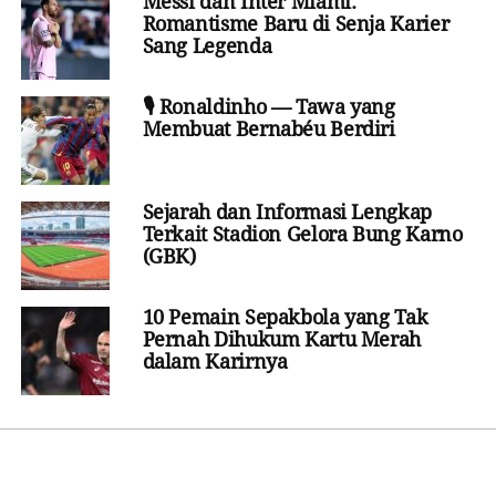
Messi dan Inter Miami:
Romantisme Baru di Senja Karier
Sang Legenda
🎙️ Ronaldinho — Tawa yang
Membuat Bernabéu Berdiri
Sejarah dan Informasi Lengkap
Terkait Stadion Gelora Bung Karno
(GBK)
10 Pemain Sepakbola yang Tak
Pernah Dihukum Kartu Merah
dalam Karirnya