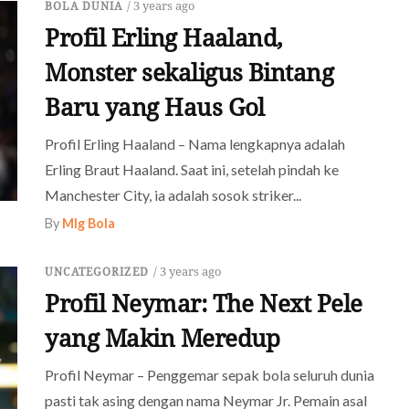
/ 3 years ago
BOLA DUNIA
Profil Erling Haaland,
Monster sekaligus Bintang
Baru yang Haus Gol
Profil Erling Haaland – Nama lengkapnya adalah
Erling Braut Haaland. Saat ini, setelah pindah ke
Manchester City, ia adalah sosok striker...
By
Mlg Bola
/ 3 years ago
UNCATEGORIZED
Profil Neymar: The Next Pele
yang Makin Meredup
Profil Neymar – Penggemar sepak bola seluruh dunia
pasti tak asing dengan nama Neymar Jr. Pemain asal