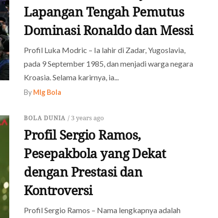
Lapangan Tengah Pemutus
Dominasi Ronaldo dan Messi
Profil Luka Modric – Ia lahir di Zadar, Yugoslavia,
pada 9 September 1985, dan menjadi warga negara
Kroasia. Selama karirnya, ia...
By
Mlg Bola
/ 3 years ago
BOLA DUNIA
Profil Sergio Ramos,
Pesepakbola yang Dekat
dengan Prestasi dan
Kontroversi
Profil Sergio Ramos – Nama lengkapnya adalah