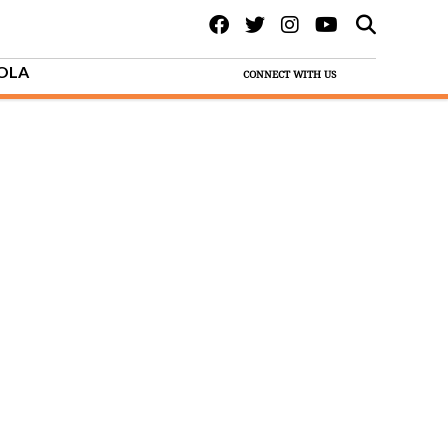
BOLA
CONNECT WITH US