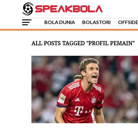
BOLA DUNIA
BOLASTORI
OFFSID
ALL POSTS TAGGED "PROFIL PEMAIN"