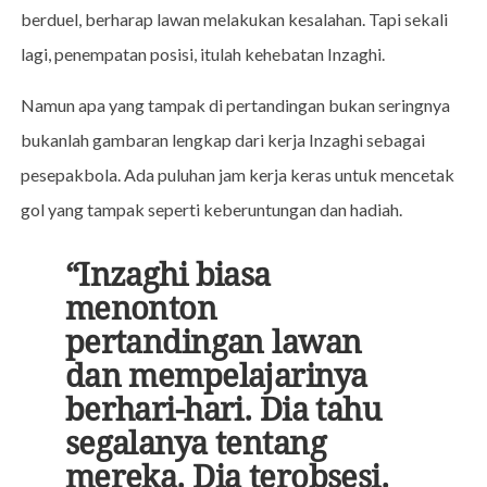
berduel, berharap lawan melakukan kesalahan. Tapi sekali
lagi, penempatan posisi, itulah kehebatan Inzaghi.
Namun apa yang tampak di pertandingan bukan seringnya
bukanlah gambaran lengkap dari kerja Inzaghi sebagai
pesepakbola. Ada puluhan jam kerja keras untuk mencetak
gol yang tampak seperti keberuntungan dan hadiah.
“Inzaghi biasa
menonton
pertandingan lawan
dan mempelajarinya
berhari-hari. Dia tahu
segalanya tentang
mereka. Dia terobsesi.