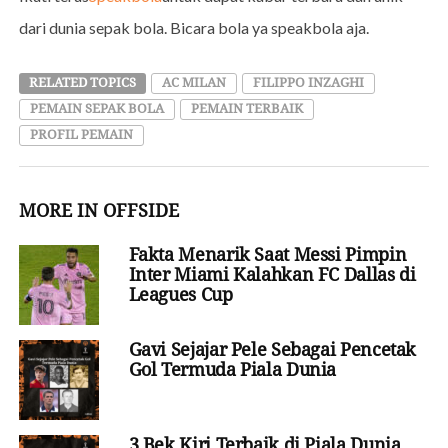
dari dunia sepak bola. Bicara bola ya speakbola aja.
RELATED TOPICS
AC MILAN
FILIPPO INZAGHI
PEMAIN SEPAK BOLA
PEMAIN TERBAIK
PROFIL PEMAIN
MORE IN OFFSIDE
Fakta Menarik Saat Messi Pimpin
Inter Miami Kalahkan FC Dallas di
Leagues Cup
Gavi Sejajar Pele Sebagai Pencetak
Gol Termuda Piala Dunia
3 Bek Kiri Terbaik di Piala Dunia