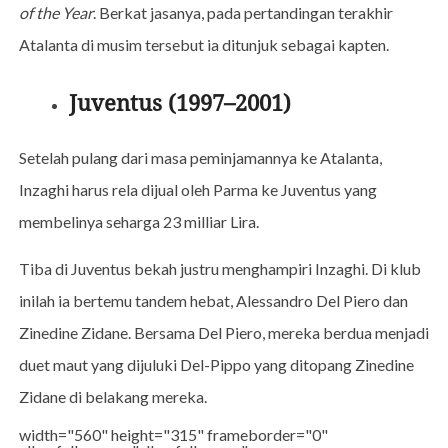
of the Year
. Berkat jasanya, pada pertandingan terakhir
Atalanta di musim tersebut ia ditunjuk sebagai kapten.
Juventus (1997–2001)
Setelah pulang dari masa peminjamannya ke Atalanta,
Inzaghi harus rela dijual oleh Parma ke Juventus yang
membelinya seharga 23 milliar Lira.
Tiba di Juventus bekah justru menghampiri Inzaghi. Di klub
inilah ia bertemu tandem hebat, Alessandro Del Piero dan
Zinedine Zidane. Bersama Del Piero, mereka berdua menjadi
duet maut yang dijuluki Del-Pippo yang ditopang Zinedine
Zidane di belakang mereka.
width="560" height="315" frameborder="0"