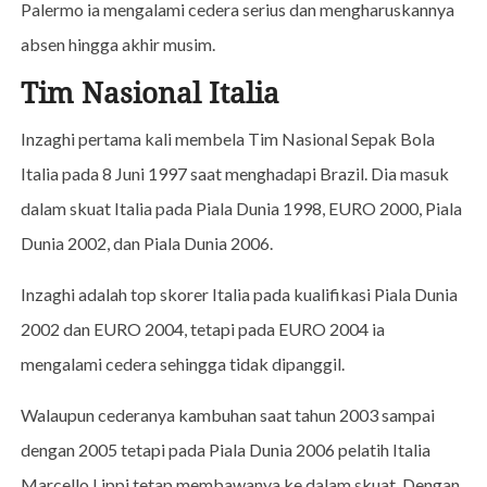
Palermo ia mengalami cedera serius dan mengharuskannya
absen hingga akhir musim.
Tim Nasional Italia
Inzaghi pertama kali membela Tim Nasional Sepak Bola
Italia pada 8 Juni 1997 saat menghadapi Brazil. Dia masuk
dalam skuat Italia pada Piala Dunia 1998, EURO 2000, Piala
Dunia 2002, dan Piala Dunia 2006.
Inzaghi adalah top skorer Italia pada kualifikasi Piala Dunia
2002 dan EURO 2004, tetapi pada EURO 2004 ia
mengalami cedera sehingga tidak dipanggil.
Walaupun cederanya kambuhan saat tahun 2003 sampai
dengan 2005 tetapi pada Piala Dunia 2006 pelatih Italia
Marcello Lippi tetap membawanya ke dalam skuat. Dengan