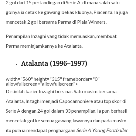
2 gol dari 15 pertandingan di Serie A, di mana salah satu
golnya ia cetak ke gawang bekas klubnya, Piacenza. Ia juga
mencetak 2 gol bersama Parma di Piala Winners.
Penampilan Inzaghi yang tidak memuaskan, membuat
Parma meminjamkannya ke Atalanta.
Atalanta (1996–1997)
width="560" height="315" frameborder="0"
allowfullscreen="allowfullscreen">
Di sinilah karier Inzaghi bersinar. Satu musim bersama
Atalanta, Inzaghi menjadi Capocannoniere atau top skor di
Serie A dengan 24 gol dalam 33 penampilan. Ia pun berhasil
mencetak gol ke semua gawang lawannya dan pada musim
itu pula ia mendapat penghargaan
Serie A Young Footballer