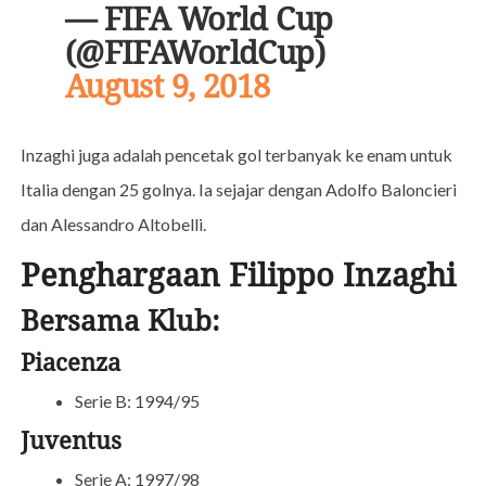
— FIFA World Cup
(@FIFAWorldCup)
August 9, 2018
Inzaghi juga adalah pencetak gol terbanyak ke enam untuk
Italia dengan 25 golnya. Ia sejajar dengan Adolfo Baloncieri
dan Alessandro Altobelli.
Penghargaan Filippo Inzaghi
Bersama Klub:
Piacenza
Serie B: 1994/95
Juventus
Serie A: 1997/98