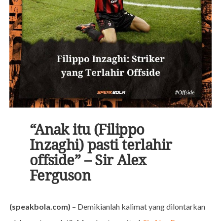
“Anak itu (Filippo
Inzaghi) pasti terlahir
offside” – Sir Alex
Ferguson
(speakbola.com)
– Demikianlah kalimat yang dilontarkan