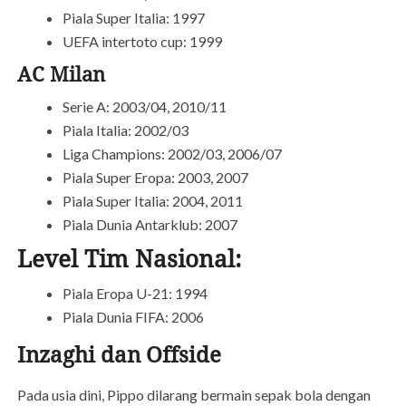
Piala Super Italia: 1997
UEFA intertoto cup: 1999
AC Milan
Serie A: 2003/04, 2010/11
Piala Italia: 2002/03
Liga Champions: 2002/03, 2006/07
Piala Super Eropa: 2003, 2007
Piala Super Italia: 2004, 2011
Piala Dunia Antarklub: 2007
Level Tim Nasional:
Piala Eropa U-21: 1994
Piala Dunia FIFA: 2006
Inzaghi dan Offside
Pada usia dini, Pippo dilarang bermain sepak bola dengan