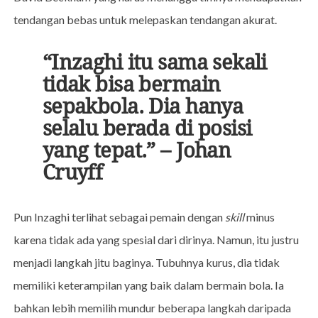
tendangan bebas untuk melepaskan tendangan akurat.
“Inzaghi itu sama sekali
tidak bisa bermain
sepakbola. Dia hanya
selalu berada di posisi
yang tepat.” – Johan
Cruyff
Pun Inzaghi terlihat sebagai pemain dengan
skill
minus
karena tidak ada yang spesial dari dirinya. Namun, itu justru
menjadi langkah jitu baginya. Tubuhnya kurus, dia tidak
memiliki keterampilan yang baik dalam bermain bola. Ia
bahkan lebih memilih mundur beberapa langkah daripada