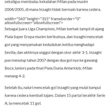
sekaligus membalas kekalahan Milan pada musim
2004/2005, di mana Inzaghi tidak bermain karena cedera.
width="560" height="315" frameborder="0"
allowfullscreen="allowfullscreen">
Sebagai juara Liga Champions, Milan berhak tampil di ajang
Piala Super Eropa musim berikutnya, dan Inzaghi mencetak
gol yang menyamakan kedudukan ketika menghadapi
Sevilla, dan akhirnya unggul dengan skor akhir 3-1. Inzaghi
pun menutup tahun 2007 dengan dua gol nya ke gawang
Boca Juniors pada final Piala Dunia Antarklub, Milan
menang 4-2.
Setelah itu, naluri mencetak gol Inzaghi yang mulai tumpul
karena cedera kembali tajam. Dalam 15 partai terakhir Serie
A, ia mencetak 11 gol.