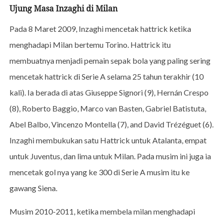
Ujung Masa Inzaghi di Milan
Pada 8 Maret 2009, Inzaghi mencetak hattrick ketika
menghadapi Milan bertemu Torino. Hattrick itu
membuatnya menjadi pemain sepak bola yang paling sering
mencetak hattrick di Serie A selama 25 tahun terakhir (10
kali). Ia berada di atas Giuseppe Signori (9), Hernán Crespo
(8), Roberto Baggio, Marco van Basten, Gabriel Batistuta,
Abel Balbo, Vincenzo Montella (7), and David Trézéguet (6).
Inzaghi membukukan satu Hattrick untuk Atalanta, empat
untuk Juventus, dan lima untuk Milan. Pada musim ini juga ia
mencetak gol nya yang ke 300 di Serie A musim itu ke
gawang Siena.
Musim 2010-2011, ketika membela milan menghadapi