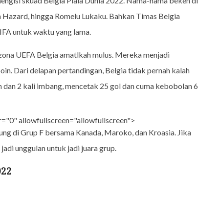
ngisi skuad Belgia Piala Dunia 2022. Nama-nama beken di
en Hazard, hingga Romelu Lukaku. Bahkan Timas Belgia
IFA untuk waktu yang lama.
2 zona UEFA Belgia amatlkah mulus. Mereka menjadi
n. Dari delapan pertandingan, Belgia tidak pernah kalah
 dan 2 kali imbang, mencetak 25 gol dan cuma kebobolan 6
"0" allowfullscreen="allowfullscreen">
bung di Grup F bersama Kanada, Maroko, dan Kroasia. Jika
adi unggulan untuk jadi juara grup.
022