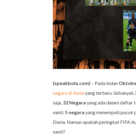
(speakbola.com)
– Pada bulan
Oktobe
negara di dunia
yang terbaru. Sebanyak
saja,
32 Negara
yang ada dalam daftar t
nanti.
5 negara
yang menempati pucuk pe
Dunia. Namun apakah peringkat FIFA it
nanti?