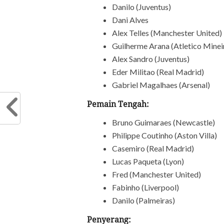
Danilo (Juventus)
Dani Alves
Alex Telles (Manchester United)
Guilherme Arana (Atletico Minei
Alex Sandro (Juventus)
Eder Militao (Real Madrid)
Gabriel Magalhaes (Arsenal)
Pemain Tengah:
Bruno Guimaraes (Newcastle)
Philippe Coutinho (Aston Villa)
Casemiro (Real Madrid)
Lucas Paqueta (Lyon)
Fred (Manchester United)
Fabinho (Liverpool)
Danilo (Palmeiras)
Penyerang: