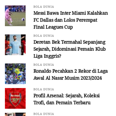
BOLA DUNIA
Messi Bawa Inter Miami Kalahkan
FC Dallas dan Lolos Perempat
Final Leagues Cup
BOLA DUNIA
Deretan Bek Termahal Sepanjang
Sejarah, Didominasi Pemain Klub
Liga Inggris?
BOLA DUNIA
Ronaldo Pecahkan 2 Rekor di Laga
Awal Al Nassr Musim 2023/2024
BOLA DUNIA
Profil Arsenal: Sejarah, Koleksi
Trofi, dan Pemain Terbaru
BOLA DUNIA