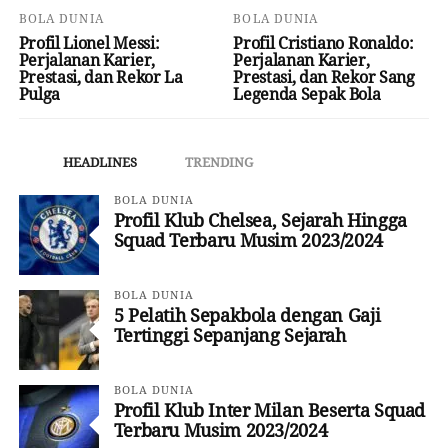
BOLA DUNIA
BOLA DUNIA
Profil Lionel Messi:
Profil Cristiano Ronaldo:
Perjalanan Karier,
Perjalanan Karier,
Prestasi, dan Rekor La
Prestasi, dan Rekor Sang
Pulga
Legenda Sepak Bola
HEADLINES
TRENDING
BOLA DUNIA
Profil Klub Chelsea, Sejarah Hingga
Squad Terbaru Musim 2023/2024
BOLA DUNIA
5 Pelatih Sepakbola dengan Gaji
Tertinggi Sepanjang Sejarah
BOLA DUNIA
Profil Klub Inter Milan Beserta Squad
Terbaru Musim 2023/2024