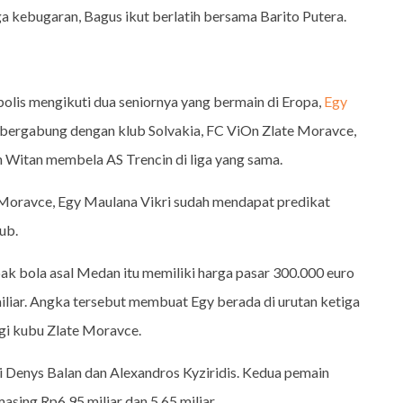
a kebugaran, Bagus ikut berlatih bersama Barito Putera.
olis mengikuti dua seniornya yang bermain di Eropa,
Egy
 bergabung dengan klub Solvakia, FC ViOn Zlate Moravce,
 Witan membela AS Trencin di liga yang sama.
Moravce, Egy Maulana Vikri sudah mendapat predikat
ub.
k bola asal Medan itu memiliki harga pasar 300.000 euro
iliar. Angka tersebut membuat Egy berada di urutan ketiga
gi kubu Zlate Moravce.
ri Denys Balan dan Alexandros Kyziridis. Kedua pemain
asing Rp6,95 miliar dan 5,65 miliar.