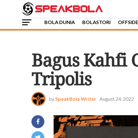
BOLA DUNIA
BOLASTORI
OFFSID
BOLA DUNIA
Bagus Kahfi 
Tripolis
by
SpeakBola Writer
August 24, 2022