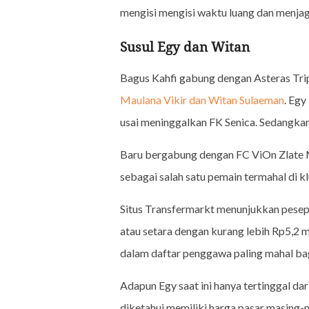
mengisi mengisi waktu luang dan menjag
Susul Egy dan Witan
B
agus Kahfi gabung dengan Asteras Trip
Maulana Vikir dan Witan Sulaeman
. Egy
usai meninggalkan FK Senica. Sedangkan
Baru bergabung dengan FC ViOn Zlate 
sebagai salah satu pemain termahal di kl
Situs Transfermarkt menunjukkan pesepa
atau setara dengan kurang lebih Rp5,2 m
dalam daftar penggawa paling mahal ba
Adapun Egy saat ini hanya tertinggal da
diketahui memiliki harga pasar masing-m