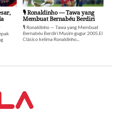
esar,
🎙️ Ronaldinho — Tawa yang
la
Membuat Bernabéu Berdiri
a
🎙️ Ronaldinho — Tawa yang Membuat
Bernabéu Berdiri Musim gugur 2005.El
sepak
Clásico kelima Ronaldinho...
ng