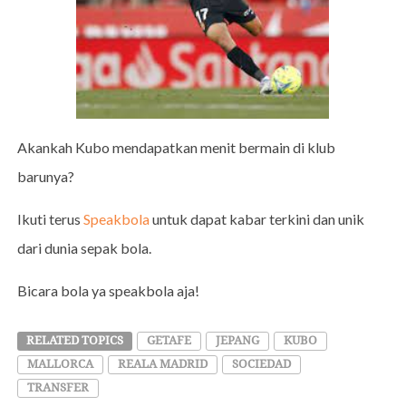
Akankah Kubo mendapatkan menit bermain di klub
barunya?
Ikuti terus
Speakbola
untuk dapat kabar terkini dan unik
dari dunia sepak bola.
Bicara bola ya speakbola aja!
RELATED TOPICS
GETAFE
JEPANG
KUBO
MALLORCA
REALA MADRID
SOCIEDAD
TRANSFER