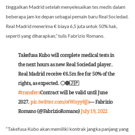
tinggalkan Madrid setelah menyelesaikan tes medis dalam
beberapa jam ke depan sebagai pemain baru Real Sociedad.
Real Madrid menerima € biaya 6,5 juta untuk 50% hak,
seperti yang diharapkan,” tulis Fabrizio Romano.
Takefusa Kubo will complete medical tests in
the next hours as new Real Sociedad player.
Real Madrid receive €6.5m fee for 50% of the
rights, as expected. ⚪️🔵🇯🇵
#transfers
Contract will be valid until June
2027.
pic.twitter.com/otWnyy6jJs
— Fabrizio
Romano (@FabrizioRomano)
July 19, 2022
“Takefusa Kubo akan memiliki kontrak jangka panjang yang