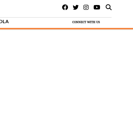
BOLA
CONNECT WITH US