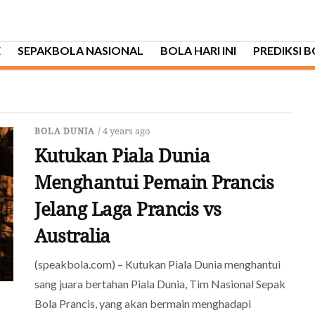
E
SEPAKBOLA NASIONAL
BOLA HARI INI
PREDIKSI 
/ 4 years ago
BOLA DUNIA
Kutukan Piala Dunia
Menghantui Pemain Prancis
Jelang Laga Prancis vs
Australia
(speakbola.com) – Kutukan Piala Dunia menghantui
sang juara bertahan Piala Dunia, Tim Nasional Sepak
Bola Prancis, yang akan bermain menghadapi