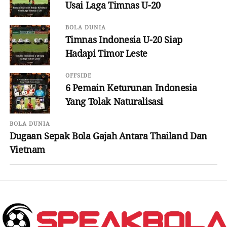
Usai Laga Timnas U-20
BOLA DUNIA
Timnas Indonesia U-20 Siap
Hadapi Timor Leste
OFFSIDE
6 Pemain Keturunan Indonesia
Yang Tolak Naturalisasi
BOLA DUNIA
Dugaan Sepak Bola Gajah Antara Thailand Dan
Vietnam