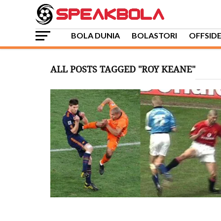
BOLA DUNIA
BOLASTORI
OFFSID
ALL POSTS TAGGED "ROY KEANE"