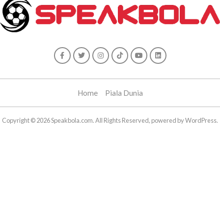
Home
Piala Dunia
Copyright © 2026 Speakbola.com. All Rights Reserved, powered by WordPress.