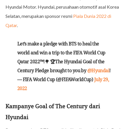
Hyundai Motor. Hyundai, perusahaan otomotif asal Korea
Selatan, merupakan sponsor resmi
Piala Dunia 2022 di
Qatar
.
Let’s make a pledge with BTS to heal the
world and win a trip to the FIFA World Cup
Qatar 2022™!🌳 🏆The Hyundai Goal of the
Century Pledge brought to you by
@Hyundai
!
— FIFA World Cup (@FIFAWorldCup)
July 29,
2022
Kampanye Goal of The Century dari
Hyundai