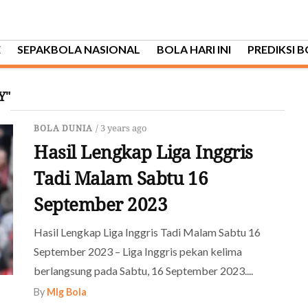
E
SEPAKBOLA NASIONAL
BOLA HARI INI
PREDIKSI 
Y"
/ 3 years ago
BOLA DUNIA
Hasil Lengkap Liga Inggris
Tadi Malam Sabtu 16
September 2023
Hasil Lengkap Liga Inggris Tadi Malam Sabtu 16
September 2023 – Liga Inggris pekan kelima
berlangsung pada Sabtu, 16 September 2023....
By
Mlg Bola