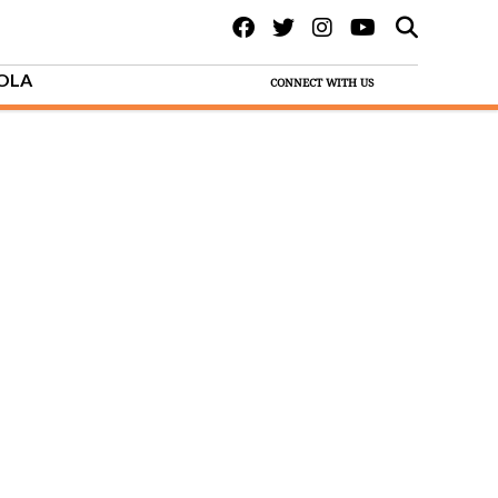
BOLA
CONNECT WITH US