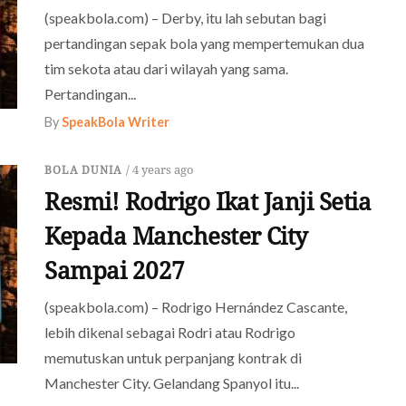
(speakbola.com) – Derby, itu lah sebutan bagi
pertandingan sepak bola yang mempertemukan dua
tim sekota atau dari wilayah yang sama.
Pertandingan...
By
SpeakBola Writer
/ 4 years ago
BOLA DUNIA
Resmi! Rodrigo Ikat Janji Setia
Kepada Manchester City
Sampai 2027
(speakbola.com) – Rodrigo Hernández Cascante,
lebih dikenal sebagai Rodri atau Rodrigo
memutuskan untuk perpanjang kontrak di
Manchester City. Gelandang Spanyol itu...