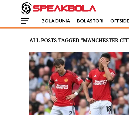
BOLA DUNIA
BOLASTORI
OFFSID
ALL POSTS TAGGED "MANCHESTER CIT