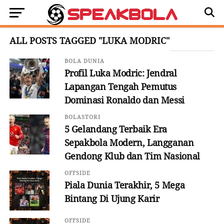
ALL POSTS TAGGED "LUKA MODRIC"
BOLA DUNIA
Profil Luka Modric: Jendral
Lapangan Tengah Pemutus
Dominasi Ronaldo dan Messi
BOLASTORI
5 Gelandang Terbaik Era
Sepakbola Modern, Langganan
Gendong Klub dan Tim Nasional
OFFSIDE
Piala Dunia Terakhir, 5 Mega
Bintang Di Ujung Karir
OFFSIDE