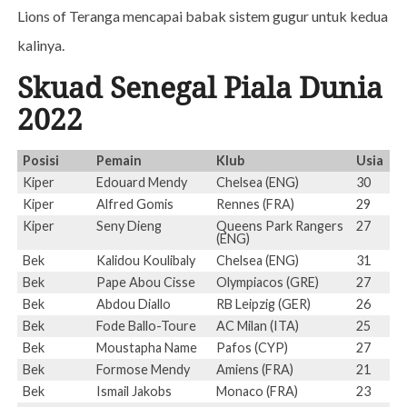
Lions of Teranga mencapai babak sistem gugur untuk kedua
kalinya.
Skuad Senegal Piala Dunia
2022
Posisi
Pemain
Klub
Usia
Kiper
Edouard Mendy
Chelsea (ENG)
30
Kiper
Alfred Gomis
Rennes (FRA)
29
Kiper
Seny Dieng
Queens Park Rangers
27
(ENG)
Bek
Kalidou Koulibaly
Chelsea (ENG)
31
Bek
Pape Abou Cisse
Olympiacos (GRE)
27
Bek
Abdou Diallo
RB Leipzig (GER)
26
Bek
Fode Ballo-Toure
AC Milan (ITA)
25
Bek
Moustapha Name
Pafos (CYP)
27
Bek
Formose Mendy
Amiens (FRA)
21
Bek
Ismail Jakobs
Monaco (FRA)
23