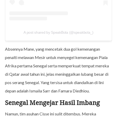
A post shared by SpeakBola (@speakbola_)
Absennya Mane, yang mencetak dua gol kemenangan
penalti melawan Mesir untuk menyegel kemenangan Piala
Afrika pertama Senegal serta memperkuat tempat mereka
di Qatar awal tahun ini, jelas meninggalkan lubang besar di
pos serang Senegal. Yang tersisa untuk diandalkan di lini
depan adalah Ismaila Sarr dan Famara Diedhiou.
Senegal Mengejar Hasil Imbang
Namun, tim asuhan Cisse ini sulit ditembus. Mereka