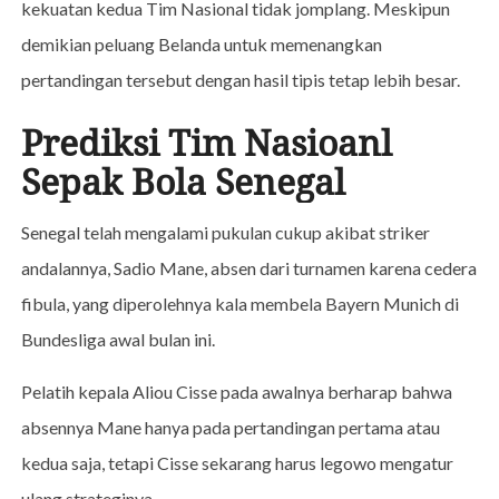
kekuatan kedua Tim Nasional tidak jomplang. Meskipun
demikian peluang Belanda untuk memenangkan
pertandingan tersebut dengan hasil tipis tetap lebih besar.
Prediksi Tim Nasioanl
Sepak Bola Senegal
Senegal telah mengalami pukulan cukup akibat striker
andalannya, Sadio Mane, absen dari turnamen karena cedera
fibula, yang diperolehnya kala membela Bayern Munich di
Bundesliga awal bulan ini.
Pelatih kepala Aliou Cisse pada awalnya berharap bahwa
absennya Mane hanya pada pertandingan pertama atau
kedua saja, tetapi Cisse sekarang harus legowo mengatur
ulang strateginya.