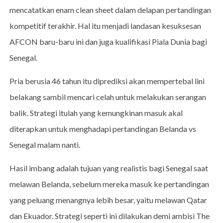
mencatatkan enam clean sheet dalam delapan pertandingan
kompetitif terakhir. Hal itu menjadi landasan kesuksesan
AFCON baru-baru ini dan juga kualifikasi Piala Dunia bagi
Senegal.
Pria berusia 46 tahun itu diprediksi akan mempertebal lini
belakang sambil mencari celah untuk melakukan serangan
balik. Strategi itulah yang kemungkinan masuk akal
diterapkan untuk menghadapi pertandingan Belanda vs
Senegal malam nanti.
Hasil imbang adalah tujuan yang realistis bagi Senegal saat
melawan Belanda, sebelum mereka masuk ke pertandingan
yang peluang menangnya lebih besar, yaitu melawan Qatar
dan Ekuador. Strategi seperti ini dilakukan demi ambisi The