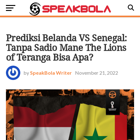
BOLA DUNIA
Prediksi Belanda VS Senegal:
Tanpa Sadio Mane The Lions
of Teranga Bisa Apa?
by
SpeakBola Writer
November 21, 2022