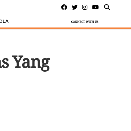
ami […]">
BOLA
CONNECT WITH US
s Yang