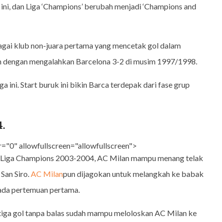
ini, dan Liga ‘Champions’ berubah menjadi ‘Champions and
agai klub non-juara pertama yang mencetak gol dalam
tan dengan mengalahkan Barcelona 3-2 di musim 1997/1998.
ga ini. Start buruk ini bikin Barca terdepak dari fase grup
4.
"0" allowfullscreen="allowfullscreen">
l Liga Champions 2003-2004, AC Milan mampu menang telak
 San Siro.
AC Milan
pun dijagokan untuk melangkah ke babak
ada pertemuan pertama.
tiga gol tanpa balas sudah mampu meloloskan AC Milan ke