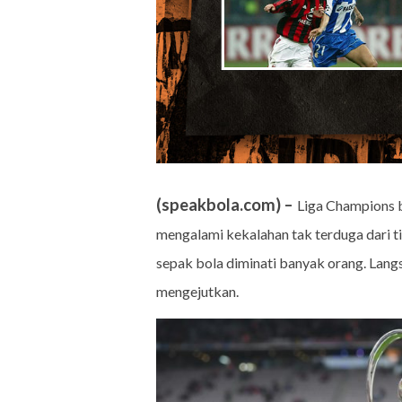
(speakbola.com) –
Liga Champions 
mengalami kekalahan tak terduga dari t
sepak bola diminati banyak orang. Langs
mengejutkan.