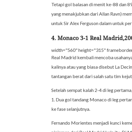
Tetapi gol balasan di menit ke-88 dan 8
yang menakjubkan dari Allan Ravn) mem
untuk Sir Alex Ferguson dalam untuk per
4.
Monaco 3-1 Real Madrid,
20
width="560" height="315" frameborder=
Real Madrid kembali mencoba usahanya
kalinya atau yang biasa disebut La De
tantangan berat dari salah satu tim kej
Setelah sempat kalah 2-4 di leg perta
1. Dua gol tandang Monaco di leg perta
ke fase selanjutnya.
Fernando Morientes menjadi kunci kemen