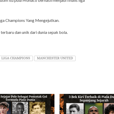
usim itu pula Monaco berhasil menjadi finalis liga
 Liga Champions Yang Mengejutkan.
terbaru dan unik dari dunia sepak bola.
LIGA CHAMPIONS
MANCHESTER UNITED