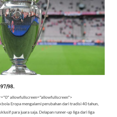
97/98.
"0" allowfullscreen="allowfullscreen">
bola Eropa mengalami perubahan dari tradisi 40 tahun,
lusif para juara saja. Delapan runner-up liga dari liga