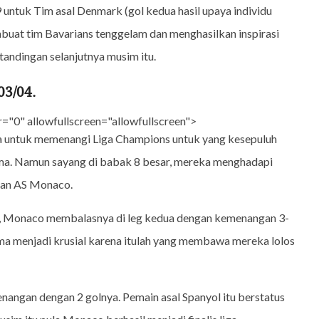
9 untuk Tim asal Denmark (gol kedua hasil upaya individu
buat tim Bavarians tenggelam dan menghasilkan inspirasi
tandingan selanjutnya musim itu.
03/04.
"0" allowfullscreen="allowfullscreen">
 untuk memenangi Liga Champions untuk yang kesepuluh
cima. Namun sayang di babak 8 besar, mereka menghadapi
utan AS Monaco.
ma, Monaco membalasnya di leg kedua dengan kemenangan 3-
ma menjadi krusial karena itulah yang membawa mereka lolos
angan dengan 2 golnya. Pemain asal Spanyol itu berstatus