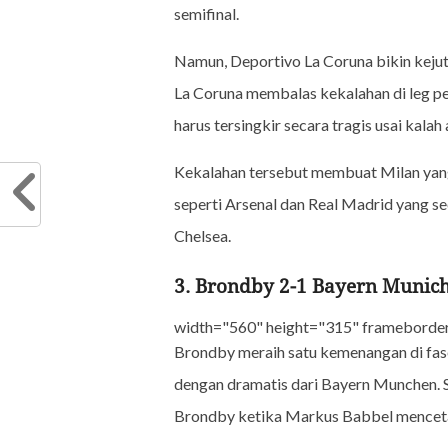
semifinal.
Namun, Deportivo La Coruna bikin keju
La Coruna membalas kekalahan di leg pe
harus tersingkir secara tragis usai kalah
Kekalahan tersebut membuat Milan yang
seperti Arsenal dan Real Madrid yang 
Chelsea.
3.
Brondby 2-1 Bayern Munich
width="560" height="315" frameborder=
Brondby meraih satu kemenangan di fa
dengan dramatis dari Bayern Munchen. S
Brondby ketika Markus Babbel mencetak