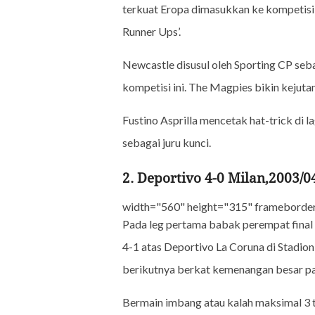
terkuat Eropa dimasukkan ke kompetisi 
Runner Ups’.
Newcastle disusul oleh Sporting CP seb
kompetisi ini. The Magpies bikin keju
Fustino Asprilla mencetak hat-trick di la
sebagai juru kunci.
2.
Deportivo 4-0 Milan,
2003/0
width="560" height="315" frameborder=
Pada leg pertama babak perempat fina
4-1 atas Deportivo La Coruna di Stadion
berikutnya berkat kemenangan besar p
Bermain imbang atau kalah maksimal 3 