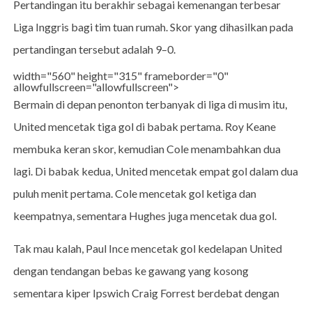
Pertandingan itu berakhir sebagai kemenangan terbesar
Liga Inggris bagi tim tuan rumah. Skor yang dihasilkan pada
pertandingan tersebut adalah 9–0.
width="560" height="315" frameborder="0"
allowfullscreen="allowfullscreen">
Bermain di depan penonton terbanyak di liga di musim itu,
United mencetak tiga gol di babak pertama. Roy Keane
membuka keran skor, kemudian Cole menambahkan dua
lagi. Di babak kedua, United mencetak empat gol dalam dua
puluh menit pertama. Cole mencetak gol ketiga dan
keempatnya, sementara Hughes juga mencetak dua gol.
Tak mau kalah, Paul Ince mencetak gol kedelapan United
dengan tendangan bebas ke gawang yang kosong
sementara kiper Ipswich Craig Forrest berdebat dengan