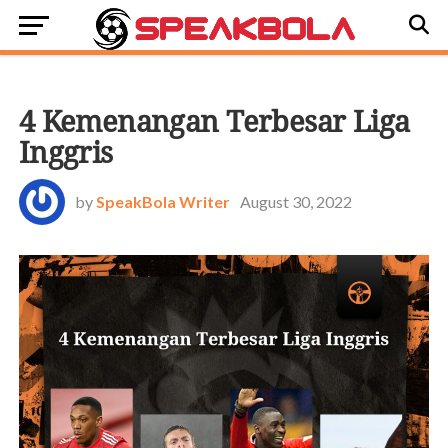
OFFSIDE
4 Kemenangan Terbesar Liga
Inggris
by
SpeakBola Writer
August 30, 2022