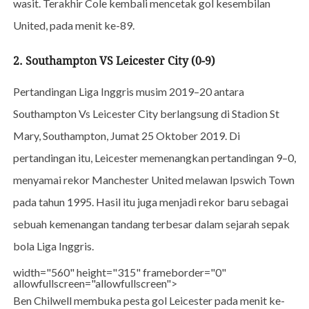
wasit. Terakhir Cole kembali mencetak gol kesembilan
United, pada menit ke-89.
2. Southampton VS Leicester City (0-9)
Pertandingan Liga Inggris musim 2019–20 antara
Southampton Vs Leicester City berlangsung di Stadion St
Mary, Southampton, Jumat 25 Oktober 2019. Di
pertandingan itu, Leicester memenangkan pertandingan 9–0,
menyamai rekor Manchester United melawan Ipswich Town
pada tahun 1995. Hasil itu juga menjadi rekor baru sebagai
sebuah kemenangan tandang terbesar dalam sejarah sepak
bola Liga Inggris.
width="560" height="315" frameborder="0"
allowfullscreen="allowfullscreen">
Ben Chilwell membuka pesta gol Leicester pada menit ke-