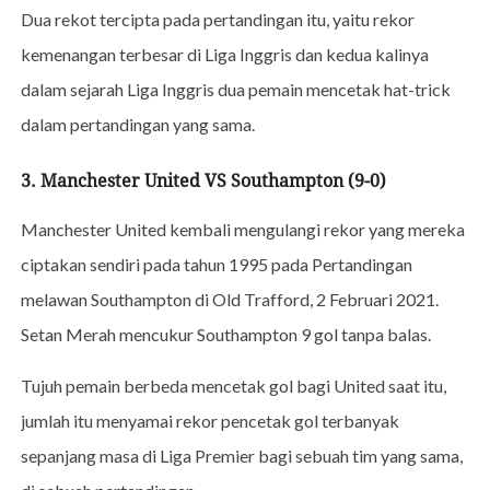
Dua rekot tercipta pada pertandingan itu, yaitu rekor
kemenangan terbesar di Liga Inggris dan kedua kalinya
dalam sejarah Liga Inggris dua pemain mencetak hat-trick
dalam pertandingan yang sama.
3. Manchester United VS Southampton (9-0)
Manchester United kembali mengulangi rekor yang mereka
ciptakan sendiri pada tahun 1995 pada Pertandingan
melawan Southampton di Old Trafford, 2 Februari 2021.
Setan Merah mencukur Southampton 9 gol tanpa balas.
Tujuh pemain berbeda mencetak gol bagi United saat itu,
jumlah itu menyamai rekor pencetak gol terbanyak
sepanjang masa di Liga Premier bagi sebuah tim yang sama,