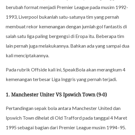
berubah format menjadi Premier League pada musim 1992-
1993, Liverpool bukanlah satu-satunya tim yang pernah
membuat rekor kemenangan dengan jumlah gol fantastis di
salah satu liga paling bergengsi di Eropa itu. Beberapa tim
lain pernah juga melakukannya. Bahkan ada yang sampai dua
kali menciptakannya.
Pada rubrik Offside kali ini, SpeakBola akan merangkum 4
kemenangan terbesar Liga Inggris yang pernah terjadi.
1. Manchester Uniter VS Ipswich Town (9-0)
Pertandingan sepak bola antara Manchester United dan
Ipswich Town dihelat di Old Trafford pada tanggal 4 Maret
1995 sebagai bagian dari Premier League musim 1994–95.