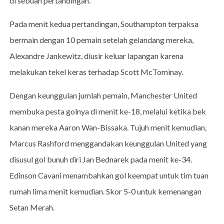
di sebuah pertandingan.
Pada menit kedua pertandingan, Southampton terpaksa
bermain dengan 10 pemain setelah gelandang mereka,
Alexandre Jankewitz, diusir keluar lapangan karena
melakukan tekel keras terhadap Scott McTominay.
Dengan keunggulan jumlah pemain, Manchester United
membuka pesta golnya di menit ke-18, melalui ketika bek
kanan mereka Aaron Wan-Bissaka. Tujuh menit kemudian,
Marcus Rashford menggandakan keunggulan United yang
disusul gol bunuh diri Jan Bednarek pada menit ke-34.
Edinson Cavani menambahkan gol keempat untuk tim tuan
rumah lima menit kemudian. Skor 5-0 untuk kemenangan
Setan Merah.