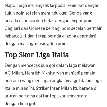
Napoli juga merangsek ke posisi keempat dengan
tujuh poin setelah menundukkan Genoa yang
berada di posisi dua belas dengan empat poin.
Cagliari dan Udinese berbagi poin setelah bermain
imbang 1-1 dan tetap berada di zona degradasi
dengan masing-masing dua poin.
Top Skor Liga Italia
Dengan mencetak dua gol dalam laga melawan
AC Milan, Henrikh Mkhitaryan menjadi pemain
pertama yang mencapai angka lima gol dalam Liga
Italia musim ini. Striker Inter Milan itu berada di
urutan pertama daftar top skor sementara
dengan lima gol.