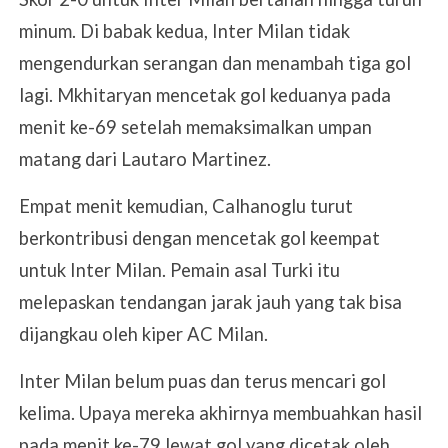
minum. Di babak kedua, Inter Milan tidak
mengendurkan serangan dan menambah tiga gol
lagi. Mkhitaryan mencetak gol keduanya pada
menit ke-69 setelah memaksimalkan umpan
matang dari Lautaro Martinez.
Empat menit kemudian, Calhanoglu turut
berkontribusi dengan mencetak gol keempat
untuk Inter Milan. Pemain asal Turki itu
melepaskan tendangan jarak jauh yang tak bisa
dijangkau oleh kiper AC Milan.
Inter Milan belum puas dan terus mencari gol
kelima. Upaya mereka akhirnya membuahkan hasil
pada menit ke-79 lewat gol yang dicetak oleh