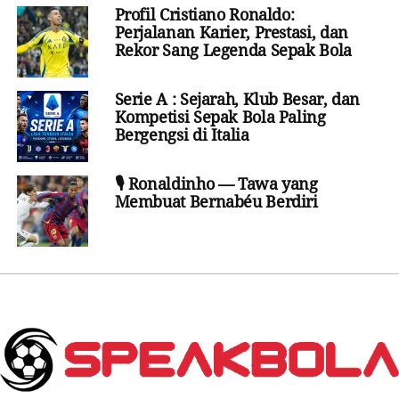
Profil Cristiano Ronaldo:
Perjalanan Karier, Prestasi, dan
Rekor Sang Legenda Sepak Bola
Serie A : Sejarah, Klub Besar, dan
Kompetisi Sepak Bola Paling
Bergengsi di Italia
🎙️ Ronaldinho — Tawa yang
Membuat Bernabéu Berdiri