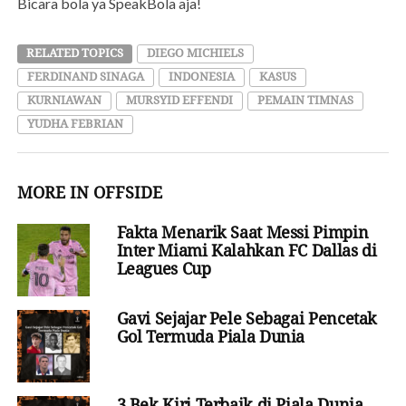
Bicara bola ya SpeakBola aja!
RELATED TOPICS
DIEGO MICHIELS
FERDINAND SINAGA
INDONESIA
KASUS
KURNIAWAN
MURSYID EFFENDI
PEMAIN TIMNAS
YUDHA FEBRIAN
MORE IN OFFSIDE
Fakta Menarik Saat Messi Pimpin
Inter Miami Kalahkan FC Dallas di
Leagues Cup
Gavi Sejajar Pele Sebagai Pencetak
Gol Termuda Piala Dunia
3 Bek Kiri Terbaik di Piala Dunia