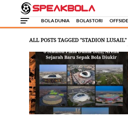
BOLA DUNIA
BOLASTORI
OFFSID
ALL POSTS TAGGED "STADION LUSAIL"