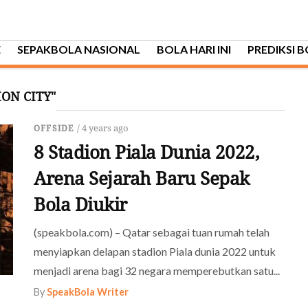
E
SEPAKBOLA NASIONAL
BOLA HARI INI
PREDIKSI 
ON CITY"
/ 4 years ago
OFFSIDE
8 Stadion Piala Dunia 2022,
Arena Sejarah Baru Sepak
Bola Diukir
(speakbola.com) – Qatar sebagai tuan rumah telah
menyiapkan delapan stadion Piala dunia 2022 untuk
menjadi arena bagi 32 negara memperebutkan satu...
By
SpeakBola Writer