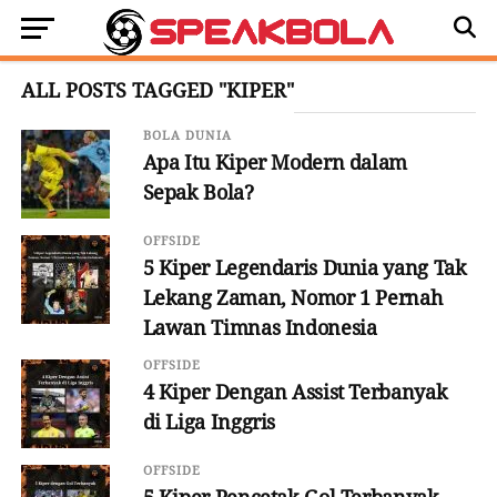
ALL POSTS TAGGED "KIPER"
BOLA DUNIA
Apa Itu Kiper Modern dalam
Sepak Bola?
OFFSIDE
5 Kiper Legendaris Dunia yang Tak
Lekang Zaman, Nomor 1 Pernah
Lawan Timnas Indonesia
OFFSIDE
4 Kiper Dengan Assist Terbanyak
di Liga Inggris
OFFSIDE