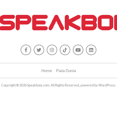
Home
Piala Dunia
Copyright © 2026 Speakbola.com. All Rights Reserved, powered by WordPress.