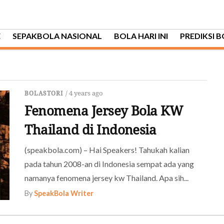
E
SEPAKBOLA NASIONAL
BOLA HARI INI
PREDIKSI 
/ 4 years ago
BOLASTORI
Fenomena Jersey Bola KW
Thailand di Indonesia
(speakbola.com) – Hai Speakers! Tahukah kalian
pada tahun 2008-an di Indonesia sempat ada yang
namanya fenomena jersey kw Thailand. Apa sih...
By
SpeakBola Writer