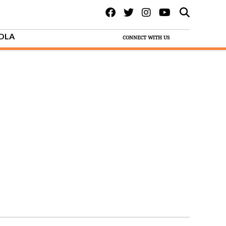
BOLA
CONNECT WITH US