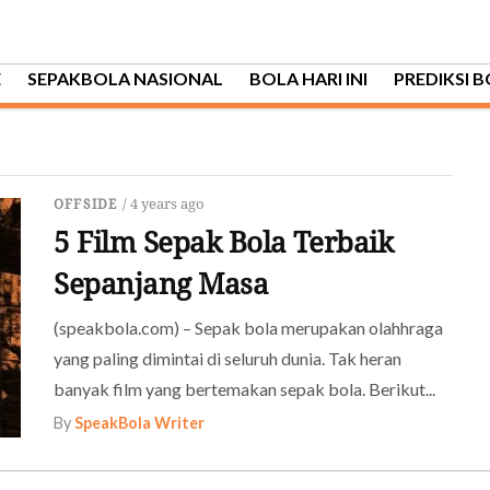
E
SEPAKBOLA NASIONAL
BOLA HARI INI
PREDIKSI 
/ 4 years ago
OFFSIDE
5 Film Sepak Bola Terbaik
Sepanjang Masa
(speakbola.com) – Sepak bola merupakan olahhraga
yang paling dimintai di seluruh dunia. Tak heran
banyak film yang bertemakan sepak bola. Berikut...
By
SpeakBola Writer