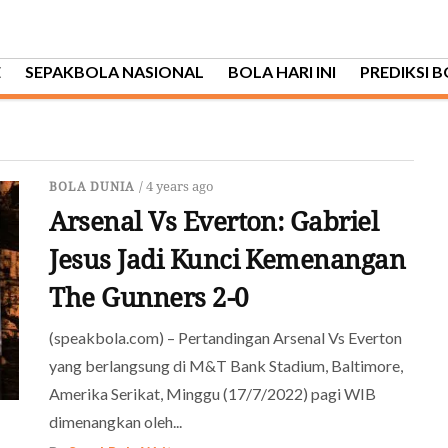
E
SEPAKBOLA NASIONAL
BOLA HARI INI
PREDIKSI 
/ 4 years ago
BOLA DUNIA
Arsenal Vs Everton: Gabriel
Jesus Jadi Kunci Kemenangan
The Gunners 2-0
(speakbola.com) – Pertandingan Arsenal Vs Everton
yang berlangsung di M&T Bank Stadium, Baltimore,
Amerika Serikat, Minggu (17/7/2022) pagi WIB
dimenangkan oleh...