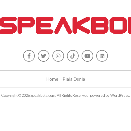
Home
Piala Dunia
Copyright © 2026 Speakbola.com. All Rights Reserved, powered by WordPress.