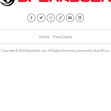
Home
Piala Dunia
Copyright © 2026 Speakbola.com. All Rights Reserved, powered by WordPress.