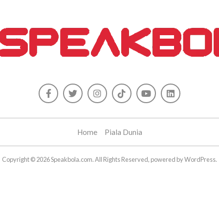
Home
Piala Dunia
Copyright © 2026 Speakbola.com. All Rights Reserved, powered by WordPress.