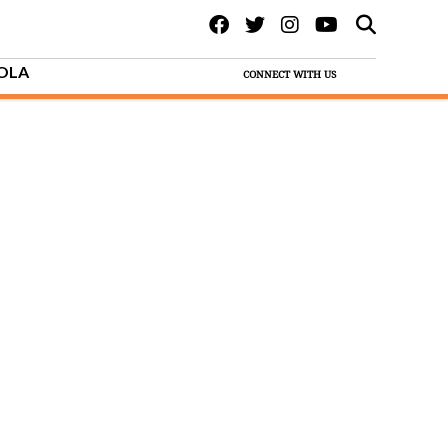
BOLA
CONNECT WITH US