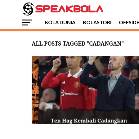
BOLA DUNIA
BOLASTORI
OFFSID
ALL POSTS TAGGED "CADANGAN"