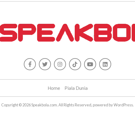
Home
Piala Dunia
Copyright © 2026 Speakbola.com. All Rights Reserved, powered by WordPress.