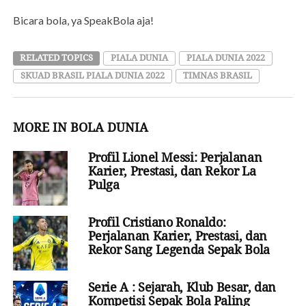
Bicara bola, ya SpeakBola aja!
RELATED TOPICS
PIALA DUNIA
PIALA DUNIA 2022
SKUAD BRASIL PIALA DUNIA 2022
TIMNAS BRASIL
MORE IN BOLA DUNIA
Profil Lionel Messi: Perjalanan
Karier, Prestasi, dan Rekor La
Pulga
Profil Cristiano Ronaldo:
Perjalanan Karier, Prestasi, dan
Rekor Sang Legenda Sepak Bola
Serie A : Sejarah, Klub Besar, dan
Kompetisi Sepak Bola Paling