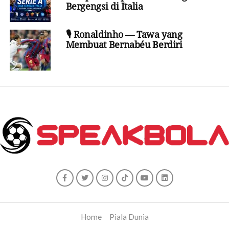
Bergengsi di Italia
🎙️ Ronaldinho — Tawa yang
Membuat Bernabéu Berdiri
Home
Piala Dunia