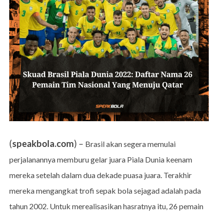
(
speakbola.com
) –
Brasil akan segera memulai
perjalanannya memburu gelar juara Piala Dunia keenam
mereka setelah dalam dua dekade puasa juara. Terakhir
mereka mengangkat trofi sepak bola sejagad adalah pada
tahun 2002. Untuk merealisasikan hasratnya itu, 26 pemain