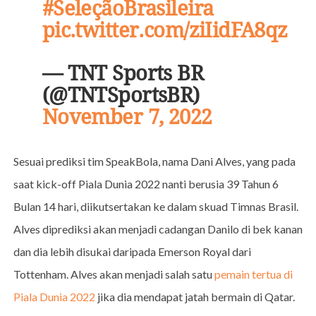
#SeleçãoBrasileira
pic.twitter.com/ziIidFA8qz
— TNT Sports BR
(@TNTSportsBR)
November 7, 2022
Sesuai prediksi tim SpeakBola, nama Dani Alves, yang pada
saat kick-off Piala Dunia 2022 nanti berusia 39 Tahun 6
Bulan 14 hari, diikutsertakan ke dalam skuad Timnas Brasil.
Alves diprediksi akan menjadi cadangan Danilo di bek kanan
dan dia lebih disukai daripada Emerson Royal dari
Tottenham. Alves akan menjadi salah satu
pemain tertua di
Piala Dunia 2022
jika dia mendapat jatah bermain di Qatar.