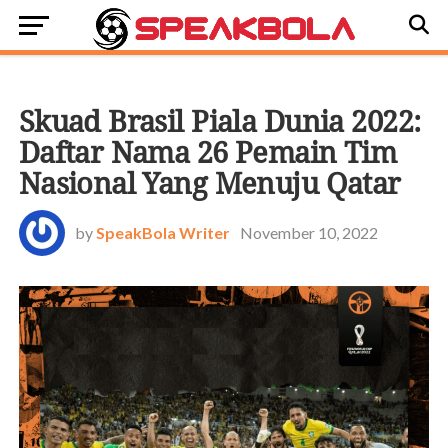
BOLA DUNIA
Skuad Brasil Piala Dunia 2022:
Daftar Nama 26 Pemain Tim
Nasional Yang Menuju Qatar
by
SpeakBola Writer
November 10, 2022