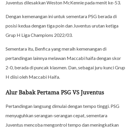
Juventus dilesakkan Weston McKennie pada menit ke-53.
Dengan kemenangan ini untuk sementara PSG berada di
posisi kedua dengan tiga poin dan Juventus urutan ketiga
Grup H Liga Champions 2022/03.
Sementara itu, Benfica yang meraih kemenangan di
pertandingan lainnya melawan Maccabi haifa dengan skor
2-0, berada di puncak klasmen. Dan, sebagai juru kunci Grup
H diisi oleh Maccabi Haifa.
Alur Babak Pertama PSG VS Juventus
Pertandingan langsung dimulai dengan tempo tinggi. PSG
menyuguhkan serangan-serangan cepat, sementara
Juventus mencoba mengontrol tempo dan meningkatkan