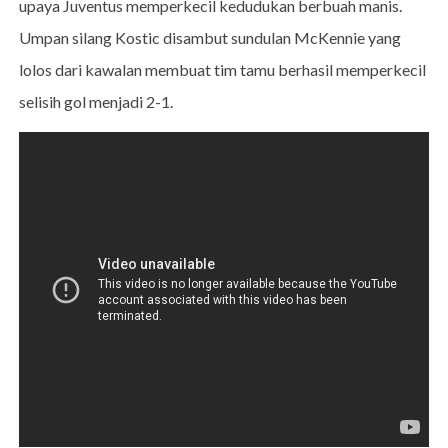
upaya Juventus memperkecil kedudukan berbuah manis.
Umpan silang Kostic disambut sundulan McKennie yang
lolos dari kawalan membuat tim tamu berhasil memperkecil
selisih gol menjadi 2-1.