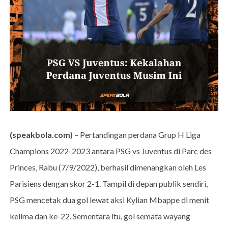
(speakbola.com)
– Pertandingan perdana Grup H Liga
Champions 2022-2023 antara PSG vs Juventus di Parc des
Princes, Rabu (7/9/2022), berhasil dimenangkan oleh Les
Parisiens dengan skor 2-1. Tampil di depan publik sendiri,
PSG mencetak dua gol lewat aksi Kylian Mbappe di menit
kelima dan ke-22. Sementara itu, gol semata wayang