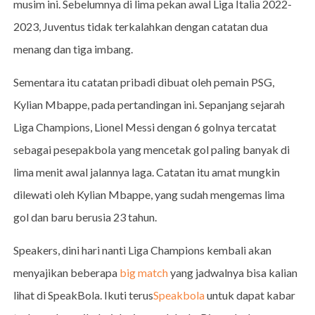
musim ini. Sebelumnya di lima pekan awal Liga Italia 2022-
2023, Juventus tidak terkalahkan dengan catatan dua
menang dan tiga imbang.
Sementara itu catatan pribadi dibuat oleh pemain PSG,
Kylian Mbappe, pada pertandingan ini. Sepanjang sejarah
Liga Champions, Lionel Messi dengan 6 golnya tercatat
sebagai pesepakbola yang mencetak gol paling banyak di
lima menit awal jalannya laga. Catatan itu amat mungkin
dilewati oleh Kylian Mbappe, yang sudah mengemas lima
gol dan baru berusia 23 tahun.
Speakers, dini hari nanti Liga Champions kembali akan
menyajikan beberapa
big match
yang jadwalnya bisa kalian
lihat di SpeakBola. Ikuti terus
Speakbola
untuk dapat kabar