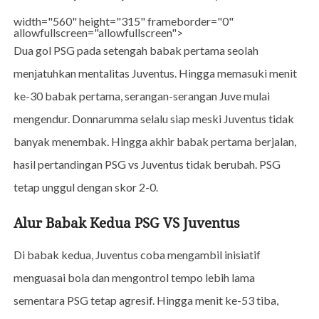
width="560" height="315" frameborder="0"
allowfullscreen="allowfullscreen">
Dua gol PSG pada setengah babak pertama seolah
menjatuhkan mentalitas Juventus. Hingga memasuki menit
ke-30 babak pertama, serangan-serangan Juve mulai
mengendur. Donnarumma selalu siap meski Juventus tidak
banyak menembak. Hingga akhir babak pertama berjalan,
hasil pertandingan PSG vs Juventus tidak berubah. PSG
tetap unggul dengan skor 2-0.
Alur Babak Kedua PSG VS Juventus
Di babak kedua, Juventus coba mengambil inisiatif
menguasai bola dan mengontrol tempo lebih lama
sementara PSG tetap agresif. Hingga menit ke-53 tiba,