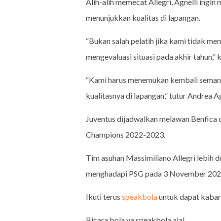
Alih-alih memecat Allegri, Agnelli ingi
menunjukkan kualitas di lapangan.
“Bukan salah pelatih jika kami tidak mem
mengevaluasi situasi pada akhir tahun,” k
“Kami harus menemukan kembali seman
kualitasnya di lapangan,” tutur Andrea Ag
Juventus dijadwalkan melawan Benfica d
Champions 2022-2023.
Tim asuhan Massimiliano Allegri lebih
menghadapi PSG pada 3 November 202
Ikuti terus
speakbola
untuk dapat kabar 
Bicara bola ya speakbola aja!