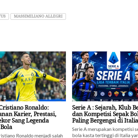
TUS
MASSIMILIANO ALLEGRI
 Cristiano Ronaldo:
Serie A : Sejarah, Klub B
anan Karier, Prestasi,
dan Kompetisi Sepak Bo
ekor Sang Legenda
Paling Bergengsi di Itali
 Bola
Serie A merupakan kompetisi 
bola kasta tertinggi di Italia ya
ristiano Ronaldo menjadi salah