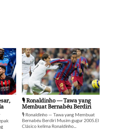
esar,
🎙️ Ronaldinho — Tawa yang
la
Membuat Bernabéu Berdiri
a
🎙️ Ronaldinho — Tawa yang Membuat
Bernabéu Berdiri Musim gugur 2005.El
sepak
Clásico kelima Ronaldinho...
ng