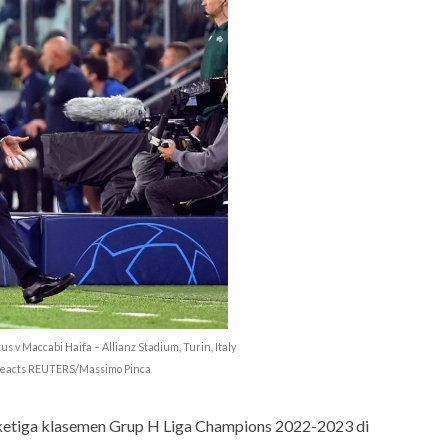
 v Maccabi Haifa – Allianz Stadium, Turin, Italy
i reacts REUTERS/Massimo Pinca
t ketiga klasemen Grup H Liga Champions 2022-2023 di