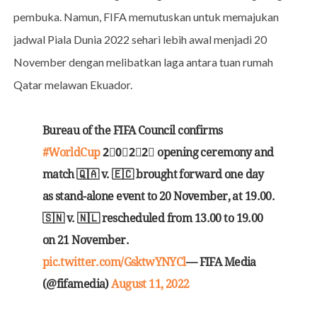
pembuka. Namun, FIFA memutuskan untuk memajukan
jadwal Piala Dunia 2022 sehari lebih awal menjadi 20
November dengan melibatkan laga antara tuan rumah
Qatar melawan Ekuador.
Bureau of the FIFA Council confirms
#WorldCup
2⃣0⃣2⃣2⃣ opening ceremony and
match 🇶🇦 v. 🇪🇨 brought forward one day
as stand-alone event to 20 November, at 19.00.
🇸🇳 v. 🇳🇱 rescheduled from 13.00 to 19.00
on 21 November.
pic.twitter.com/GsktwYNYCl
— FIFA Media
(@fifamedia)
August 11, 2022