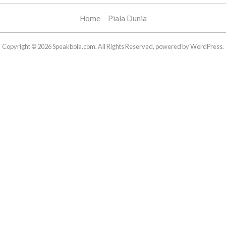
Home
Piala Dunia
Copyright © 2026 Speakbola.com. All Rights Reserved, powered by WordPress.