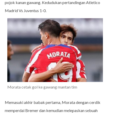
pojok kanan gawang. Kedudukan pertandingan Atletico
Madrid Vs Juventus 1-0.
Morata cetak gol ke gawang mantan tim
Memasuki akhir babak pertama, Morata dengan cerdik
memperdai Bremer dan kemudian melepaskan sebuah